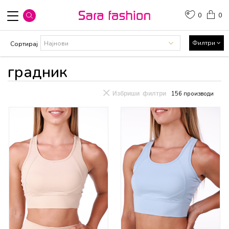
0
0
Филтри
Сортирај
градник
Избриши филтри
156
производи