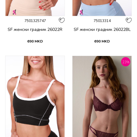
7501325747
75013314
SF женски градник 26022R
SF женски градник 26022BL
690
MKD
690
MKD
23
%