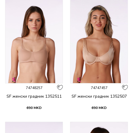
74748257
74747457
SF женски градник 1352511
SF женски градник 1352507
690
MKD
690
MKD