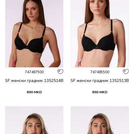
747487500
747485500
SF женски градник 1352514B
SF женски градник 1352513B
690
MKD
690
MKD