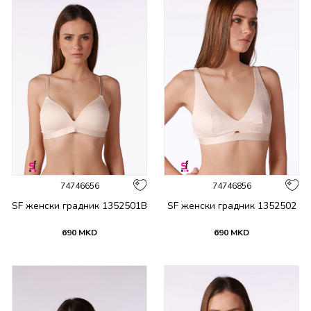
74746656
74746856
SF женски градник 1352501B
SF женски градник 1352502
690
MKD
690
MKD