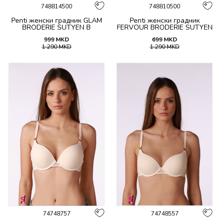
748814500
748810500
Penti женски градник GLAM
Penti женски градник
BRODERIE SUTYEN B
FERVOUR BRODERIE SUTYEN
999
MKD
699
MKD
1.290
MKD
1.290
MKD
74748757
74748557