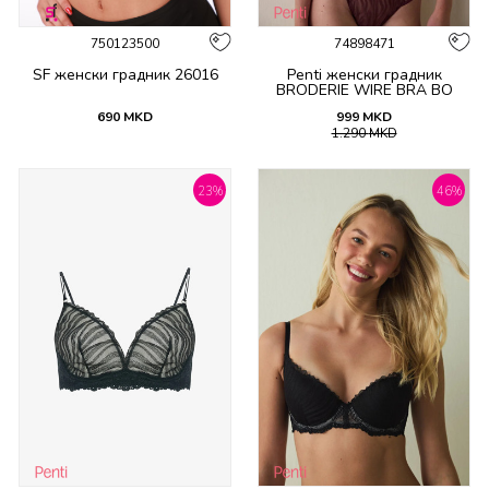
750123500
74898471
SF женски градник 26016
Penti женски градник
BRODERIE WIRE BRA BO
690
MKD
999
MKD
1.290
MKD
23
%
46
%