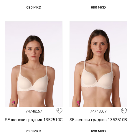
690
MKD
690
MKD
74748157
74748057
SF женски градник 1352510C
SF женски градник 1352510B
690
MKD
690
MKD