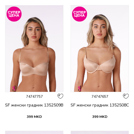
74747757
74747657
SF женски градник 1352509B
SF женски градник 1352508C
399
MKD
399
MKD