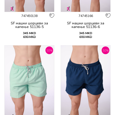
747450138
74745166
SF машки шорцеви за
SF машки шорцеви за
капење 51136-5
капење 51136-6
345
MKD
345
MKD
690
MKD
690
MKD
50
%
50
%