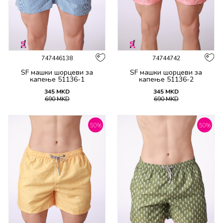
747446138
74744742
SF машки шорцеви за
SF машки шорцеви за
капење 51136-1
капење 51136-2
345
MKD
345
MKD
690
MKD
690
MKD
50
%
50
%