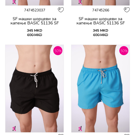
7474523037
74745266
SF машки шорцеви за
SF машки шорцеви за
капење BASIC 51136 SF
капење BASIC 51136 SF
SS26
SS26
345
MKD
345
MKD
690
MKD
690
MKD
50
%
50
%