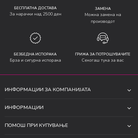
БЕСПЛАТНА ДОСТАВА
ЗАМЕНА
За нарачки над 2500 ден
Можна замена на
производот
БЕЗБЕДНА ИСПОРАКА
ГРИЖА ЗА ПОТРОШУВАЧИТЕ
Брза и сигурна испорака
Секогаш тука за вас
ИНФОРМАЦИИ ЗА КОМПАНИЈАТА
ДЕ-ТА ДЕЈАН ДООЕЛ
ИНФОРМАЦИИ
ЗА НАС
УЛ. 34, БР. 32, ИЛИНДЕН,
ПОМОШ ПРИ КУПУВАЊЕ
СКОПЈЕ, МАКЕДОНИЈА
ПРОДАВНИЦИ