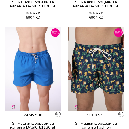
SF машки шорцеви за
SF машки шорцеви за
капење BASIC 51136 SF
капење BASIC 51136 SF
SS26
SS26
345
MKD
345
MKD
690
MKD
690
MKD
50
%
56
%
747452138
7320365796
SF машки шорцеви за
SF машки шорцеви за
капење BASIC 51136 SF
капење Fashion