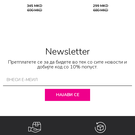
SS26
345
MKD
299
MKD
690
MKD
680
MKD
Newsletter
Претплатете се за да бидете во тек со сите новости и
добијте код со 10% попуст.
НАЈАВИ СЕ