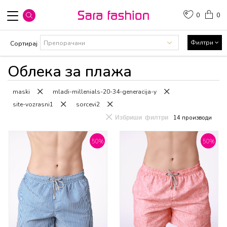
0
0
Филтри
Сортирај
Облека за плажа
maski
mladi-millenials-20-34-generacija-y
site-vozrasni1
sorcevi2
Избриши филтри
14
производи
50
%
50
%