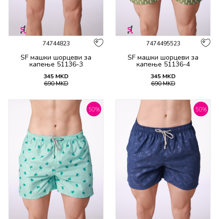
74744823
7474495523
SF машки шорцеви за
SF машки шорцеви за
капење 51136-3
капење 51136-4
345
MKD
345
MKD
690
MKD
690
MKD
50
%
50
%