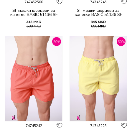
747452500
74745245
SF машки шорцеви за
SF машки шорцеви за
капење BASIC 51136 SF
капење BASIC 51136 SF
SS26
SS26
345
MKD
345
MKD
690
MKD
690
MKD
50
%
50
%
74745242
74745223