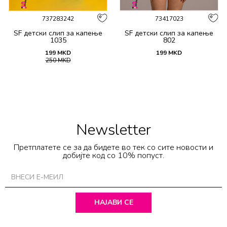
737283242
73417023
SF детски слип за капење
SF детски слип за капење
1035
802
199
MKD
199
MKD
250
MKD
Newsletter
Претплатете се за да бидете во тек со сите новости и
добијте код со 10% попуст.
НАЈАВИ СЕ