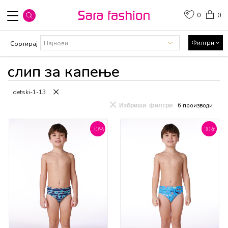
0
0
Филтри
Сортирај
слип за капење
detski-1-13
Избриши филтри
6
производи
30
%
30
%