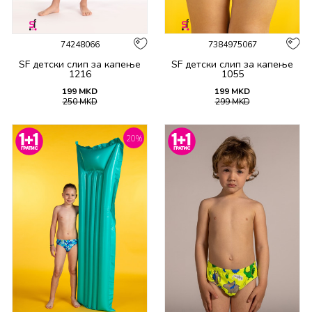
74248066
7384975067
SF детски слип за капење
SF детски слип за капење
1216
1055
199
MKD
199
MKD
250
MKD
299
MKD
20
%