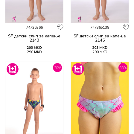
74736366
747365138
SF детски слип за капење
SF детски слип за капење
2143
2145
203
MKD
203
MKD
290
MKD
290
MKD
20
%
33
%