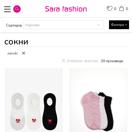
0
0
Филтри
Сортирај
сокни
zenski
Избриши филтри
30
производи