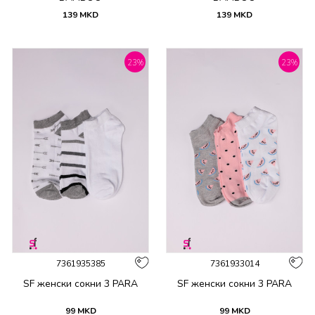
139
MKD
139
MKD
23
%
23
%
7361935385
7361933014
SF женски сокни 3 PARA
SF женски сокни 3 PARA
99
MKD
99
MKD