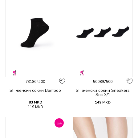
731864500
500897500
SF женски сокни Bamboo
SF женски сокни Sneakers
Sok 3/1
83
MKD
149
MKD
119
MKD
6
%