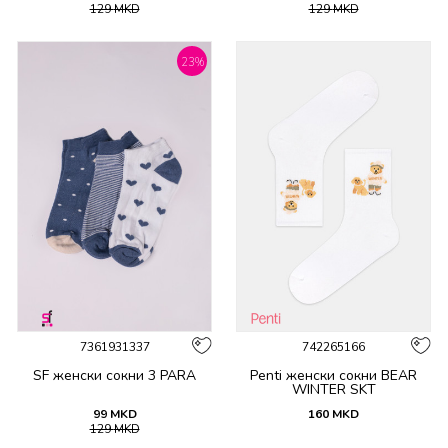
129
MKD
129
MKD
23
%
7361931337
742265166
SF женски сокни 3 PARA
Penti женски сокни BEAR
WINTER SKT
99
MKD
160
MKD
129
MKD