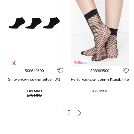
500619500
308969500
SF женски сокни Silver 3/1
Penti женски сокни Klasik File
169
MKD
125
MKD
179
MKD
1
2