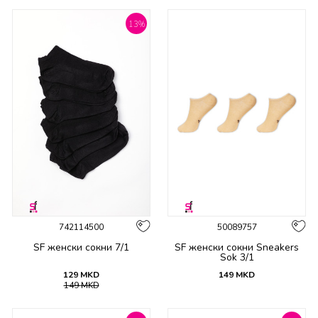
13
%
742114500
50089757
SF женски сокни 7/1
SF женски сокни Sneakers
Sok 3/1
129
MKD
149
MKD
149
MKD