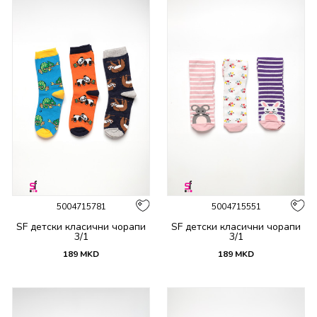
5004715781
5004715551
SF детски класични чорапи
SF детски класични чорапи
3/1
3/1
189
MKD
189
MKD