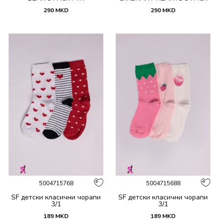
PTK
290
MKD
290
MKD
5004715768
5004715688
SF детски класични чорапи
SF детски класични чорапи
3/1
3/1
189
MKD
189
MKD