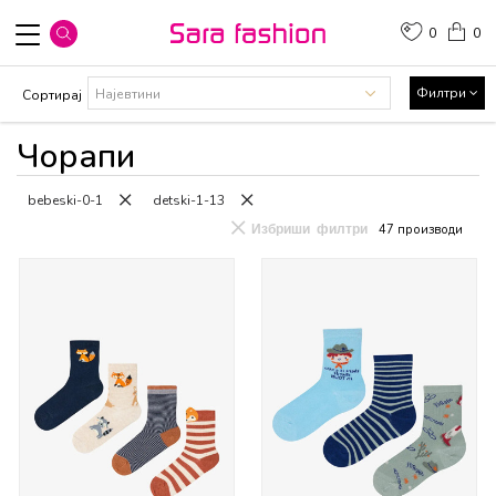
0
0
Филтри
Сортирај
Чорапи
bebeski-0-1
detski-1-13
Избриши филтри
47
производи