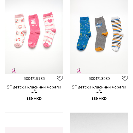
5004715186
5004713980
SF детски класични чорапи
SF детски класични чорапи
3/1
3/1
189
MKD
189
MKD