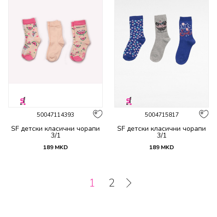
50047114393
5004715817
SF детски класични чорапи
SF детски класични чорапи
3/1
3/1
189
MKD
189
MKD
1
2