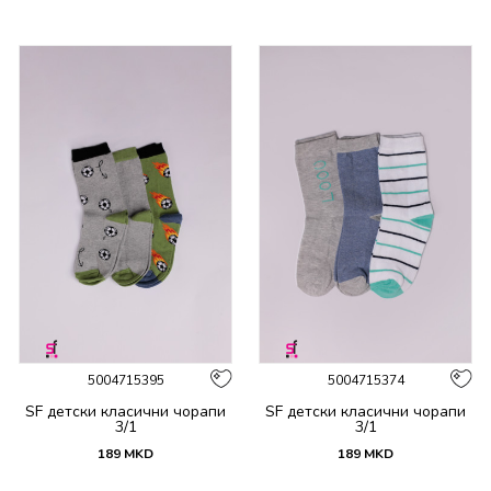
5004715395
5004715374
SF детски класични чорапи
SF детски класични чорапи
3/1
3/1
189
MKD
189
MKD