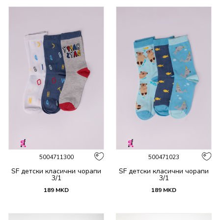
5004711300
500471023
SF детски класични чорапи
SF детски класични чорапи
3/1
3/1
189
MKD
189
MKD