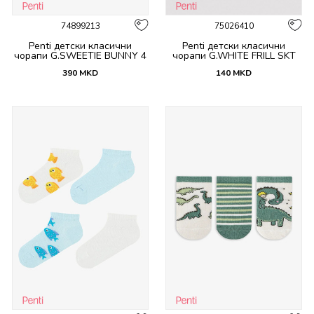
74899213
75026410
Penti детски класични
Penti детски класични
чорапи G.SWEETIE BUNNY 4
чорапи G.WHITE FRILL SKT
PACK SKT
390
MKD
140
MKD