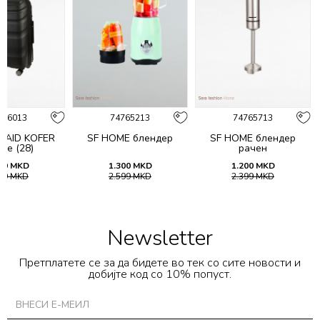
016013
74765213
74765713
 AID KOFER
SF HOME блендер
SF HOME блендер
ne (28)
рачен
99
MKD
1.300
MKD
1.200
MKD
999
MKD
2.599
MKD
2.399
MKD
Newsletter
Претплатете се за да бидете во тек со сите новости и
добијте код со 10% попуст.