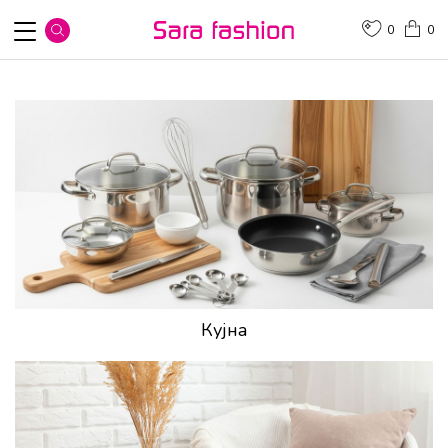
0
0
Кујна