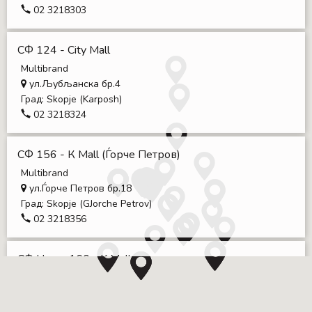
02 3218303
СФ 124 - City Mall
Multibrand
ул.Љубљанска бр.4
Град:
Skopje (Karposh)
02 3218324
СФ 156 - К Mall (Ѓорче Петров)
Multibrand
ул.Ѓорче Петров бр.18
Град:
Skopje (GJorche Petrov)
02 3218356
СФ Home 160 - K Mall
Multibrand
ул.Ѓорче Петров бр.22/ кат ПО-лок.ЕМ-1.03
Град:
Skopje (GJorche Petrov)