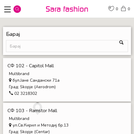
0
0
Барај
СФ 102 - Capitol Mall
Multibrand
бул.Јане Сандански 71a
Град:
Skopje (Aerodrom)
02 3218302
СФ 103 - Ramstor Mall
Multibrand
ул.Св.Кирил и Методиј бр.13
Град:
Skopje (Centar)