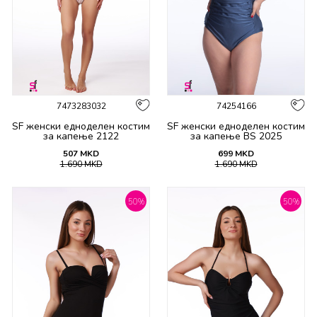
7473283032
74254166
SF женски едноделен костим
SF женски едноделен костим
за капење 2122
за капење BS 2025
507
MKD
699
MKD
1.690
MKD
1.690
MKD
50
%
50
%