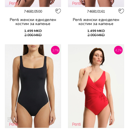
746810500
746810161
Penti женски едноделен
Penti женски едноделен
костим за капење
костим за капење
1.499
MKD
1.499
MKD
2.990
MKD
2.990
MKD
37
%
42
%