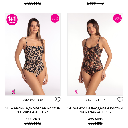
1.690
MKD
1.690
MKD
59
%
50
%
7423871336
7423921336
SF женски едноделен костим
SF женски едноделен костим
за капење 1152
за капење 1155
699
MKD
495
MKD
1.690
MKD
990
MKD