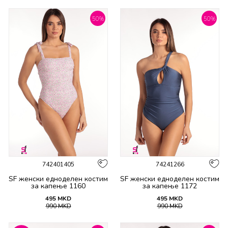
50
%
50
%
742401405
74241266
SF женски едноделен костим
SF женски едноделен костим
за капење 1160
за капење 1172
495
MKD
495
MKD
990
MKD
990
MKD