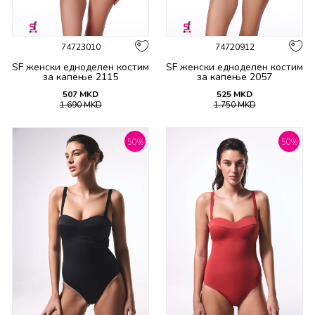
74723010
74720912
SF женски едноделен костим
SF женски едноделен костим
за капење 2115
за капење 2057
507
MKD
525
MKD
1.690
MKD
1.750
MKD
50
%
50
%