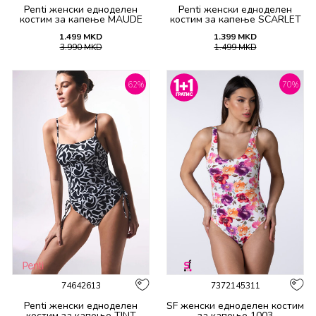
Penti женски едноделен
Penti женски едноделен
костим за капење MAUDE
костим за капење SCARLET
NEW FOXY
1.499
MKD
1.399
MKD
3.990
MKD
1.499
MKD
62
%
70
%
74642613
7372145311
Penti женски едноделен
SF женски едноделен костим
костим за капење TINT
за капење 1003