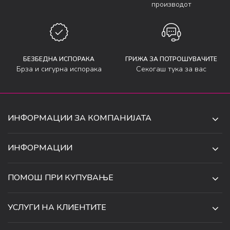
производот
БЕЗБЕДНА ИСПОРАКА
ГРИЖА ЗА ПОТРОШУВАЧИТЕ
Брза и сигурна испорака
Секогаш тука за вас
ИНФОРМАЦИИ ЗА КОМПАНИЈАТА
ДЕ-ТА ДЕЈАН ДООЕЛ
ИНФОРМАЦИИ
ЗА НАС
УЛ. 34, БР. 32, ИЛИНДЕН,
ПОМОШ ПРИ КУПУВАЊЕ
СКОПЈЕ, МАКЕДОНИЈА
ПРОДАВНИЦИ
УСЛОВИ ЗА КОРИСТЕЊЕ И ПРОДАЖБА
ТЕЛЕФОН:
СОРАБОТКИ
УСЛУГИ НА КЛИЕНТИТЕ
070 231 608
ПОЛИТИКА ЗА ПРИВАТНОСТ
КАРИЕРА
(0)2 32 18 388