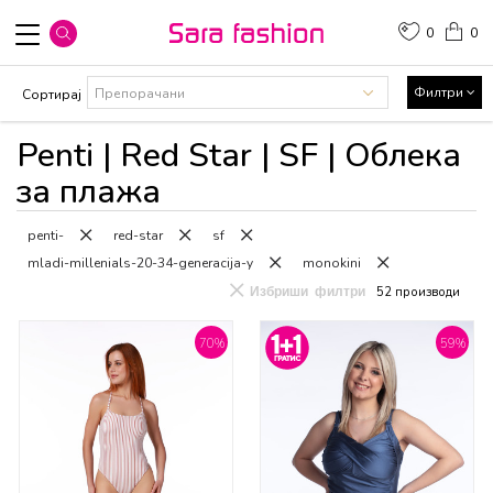
0
0
Филтри
Сортирај
Penti | Red Star | SF | Облека
за плажа
penti-
red-star
sf
mladi-millenials-20-34-generacija-y
monokini
Избриши филтри
52
производи
70
%
59
%