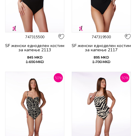
747315500
747319500
SF женски едноделен костим
SF женски едноделен костим
за капење 2113
за капење 2117
845
MKD
895
MKD
1.690
MKD
1.790
MKD
50
%
50
%