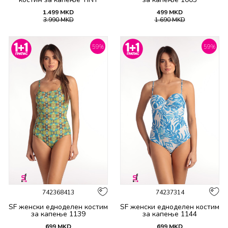
1.499
MKD
499
MKD
3.990
MKD
1.690
MKD
59
%
59
%
742368413
74237314
SF женски едноделен костим
SF женски едноделен костим
за капење 1139
за капење 1144
699
MKD
699
MKD