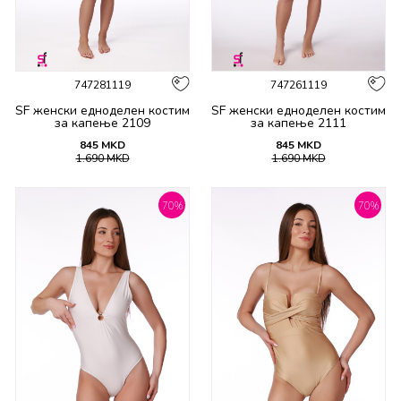
747281119
747261119
SF женски едноделен костим
SF женски едноделен костим
за капење 2109
за капење 2111
845
MKD
845
MKD
1.690
MKD
1.690
MKD
70
%
70
%