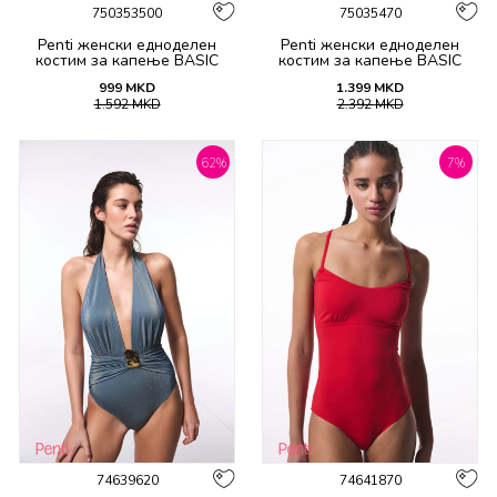
750353500
75035470
Penti женски едноделен
Penti женски едноделен
костим за капење BASIC
костим за капење BASIC
NECK OPENING SUIT
TWIST CORSET SUIT
999
MKD
1.399
MKD
1.592
MKD
2.392
MKD
62
%
7
%
74639620
74641870