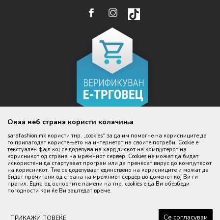
УСЛОВИ ЗА ИСПОРАКА
НАЧИН НА ПЛАЌАЊЕ
КОНТАКТ
EMAIL:
ПРАВО НА ПОВЛЕКУВАЊЕ И ЗАМЕНА НА ПРОИЗВОД
НАЈЧЕСТИ ПРАШАЊА
ЦЕНИ
WEBSHOP@SARAFASHION.MK
РЕФУНДАЦИЈА НА СРЕДСТВА
КАКО ДА КУПИТЕ
БАНКАРСКА СМЕТКА:
РЕКЛАМАЦИИ
NLB BANKA 210053355310145
ДАНОЧЕН ИД:
4030999370099
ИДЕНТИФИКАЦИСКИ БРОЈ:
5335531
Оваа веб страна користи колачиња
КОД НА АКТИВНОСТ
sarafashion.mk користи тнр. „cookies“ за да им помогне на корисниците да
47.51
го прилагодат користењето на интернетот на своите потреби. Cookie е
текстуален фајл кој се доделува на хард дискот на компјутерот на
корисникот од страна на мрежниот сервер. Cookies не можат да бидат
Настојуваме да бидеме што попрецизни во описот на производите,
искористени да стартуваат програм или да пренесат вирус до компјутерот
прикажување на слики и цени, но не можеме да гарантираме дека сите
на корисникот. Тие се доделуваат единствено на корисниците и можат да
информации се комплетни и без грешка. Сите производи се дел од
бидат прочитани од страна на мрежниот сервер во доменот кој Ви ги
нашата понуда, но не се подразбира дека мора да се достапни во
пратил. Една од основните намени на тнр. сookies е да Ви обезбеди
секој момент.
погодности кои ќе Ви заштедат време.
©2026
www.sarafashion.mk
, Изработено од
NB SOFT
. Сите права
задржани.
Се согласувам
ПРИКАЖИ ПОВЕЌЕ