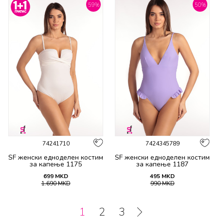
59
%
50
%
74241710
7424345789
SF женски едноделен костим
SF женски едноделен костим
за капење 1175
за капење 1187
699
MKD
495
MKD
1.690
MKD
990
MKD
1
2
3