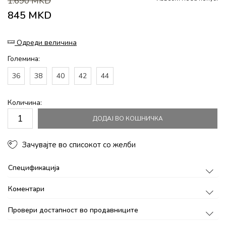
1.690
MKD
845
MKD
Одреди величина
Големина:
36
38
40
42
44
Количина:
ДОДАЈ ВО КОШНИЧКА
Зачувајте во списокот со желби
Спецификација
Коментари
Провери достапност во продавниците