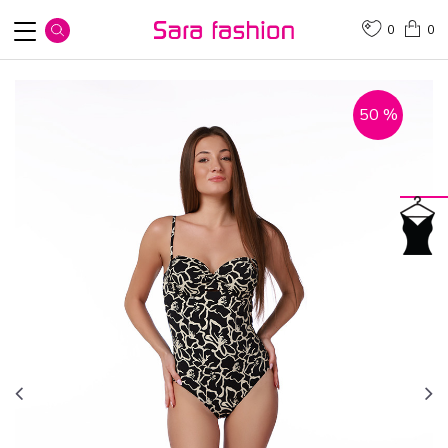
0
0
50
%