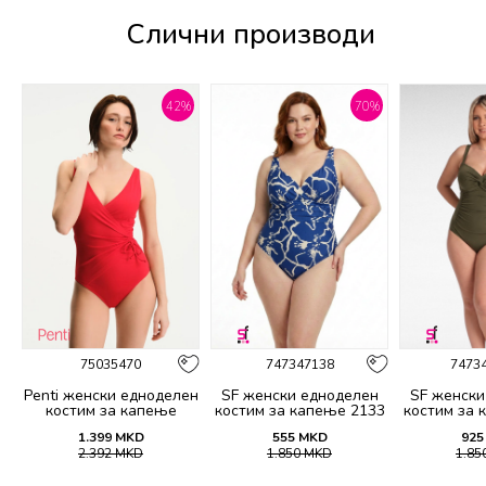
Слични производи
%
42
%
70
%
75035470
747347138
7473
н
Penti женски едноделен
SF женски едноделен
SF женски
4
костим за капење
костим за капење 2133
костим за 
BASIC TWIST CORSET
1.399
MKD
555
MKD
925
SUIT
2.392
MKD
1.850
MKD
1.85