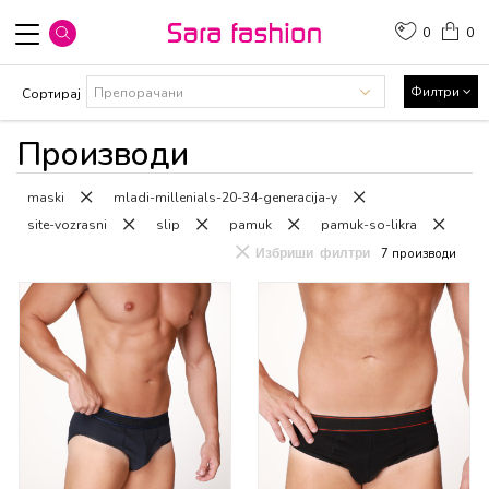
0
0
Филтри
Сортирај
Производи
maski
mladi-millenials-20-34-generacija-y
site-vozrasni
slip
pamuk
pamuk-so-likra
Избриши филтри
7
производи