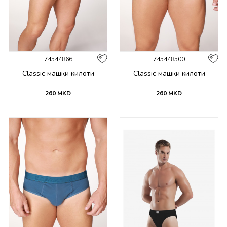
74544866
745448500
Classic машки килоти
Classic машки килоти
260
MKD
260
MKD