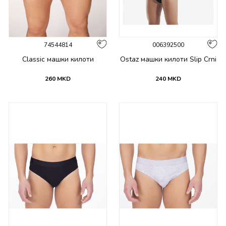
74544814
006392500
Classic машки килоти
Ostaz машки килоти Slip Crni
260
MKD
240
MKD