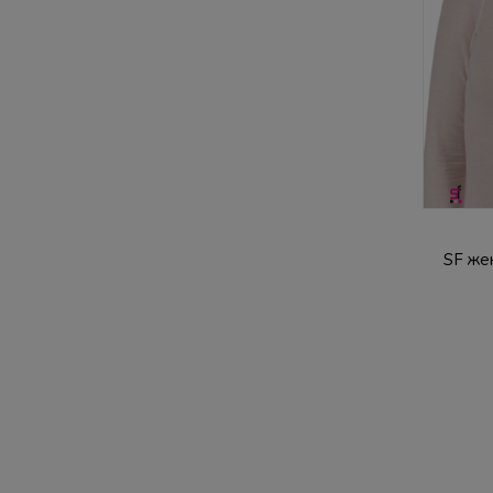
SF же