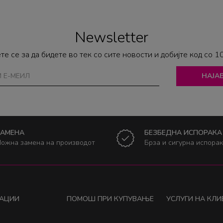
Newsletter
те се за да бидете во тек со сите новости и добијте код со 1
НАЈАВ
ЗАМЕНА
БЕЗБЕДНА ИСПОРАКА
ожна замена на производот
Брза и сигурна испора
АЦИИ
ПОМОШ ПРИ КУПУВАЊЕ
УСЛУГИ НА КЛИ