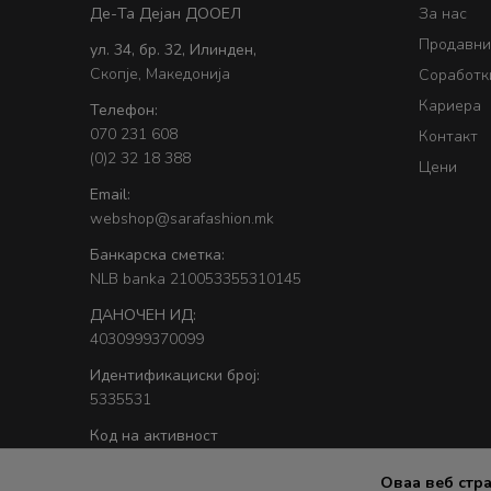
Де-Та Дејан ДООЕЛ
За нас
Продавни
ул. 34, бр. 32, Илинден,
Скопје, Македонија
Соработк
Кариера
Телефон:
070 231 608
Контакт
(0)2 32 18 388
Цени
Email:
webshop@sarafashion.mk
Банкарска сметка:
NLB banka 210053355310145
ДАНОЧЕН ИД:
4030999370099
Идентификациски број:
5335531
Код на активност
47.51
Оваа веб стр