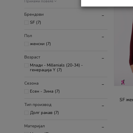
Прикажи повеќе
Брендови
SF (7)
Пол
женски (7)
Возраст
Млади - Millenials (20-34) -
генерација Y (7)
Сезона
Есен - Зима (7)
SF же
Тип производ
Долг ракав (7)
Материјал