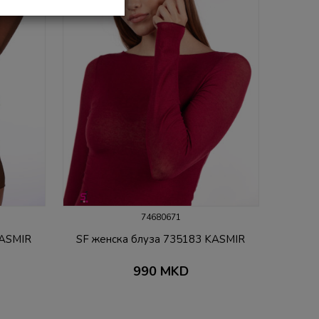
74680671
KASMIR
SF женска блуза 735183 KASMIR
990
MKD