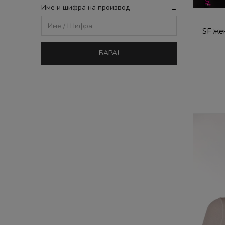
Име и шифра на производ
SF же
БАРАЈ