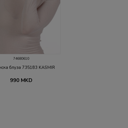
74680610
нска блуза 735183 KASMIR
990
MKD