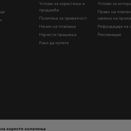
Услови за користење и
Услови за испор
продажба
ци
Право на повле
Политика за приватност
замена на произ
и
Начин на плаќање
Рефундација на 
Најчести прашања
Рекламации
Како да купите
ана користи колачиња