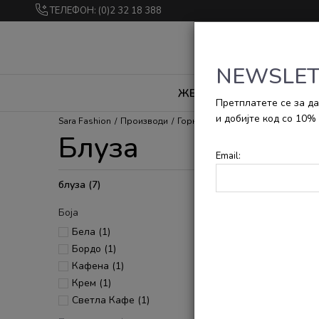
ТЕЛЕФОН: (0)2 32 18 388
NEWSLET
ЖЕНИ
МАЖИ
Д
Претплатете се за да
и добијте код со 10% 
Sara Fashion
Производи
Горна облека
Блуза
Блуза
Email:
блуза
(7)
Боја
Бела (1)
Бордо (1)
Кафена (1)
Крем (1)
Светла Кафе (1)