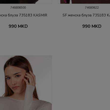
746806500
74680622
нска блуза 735183 KASMIR
SF женска блуза 735183 
990
MKD
990
MKD