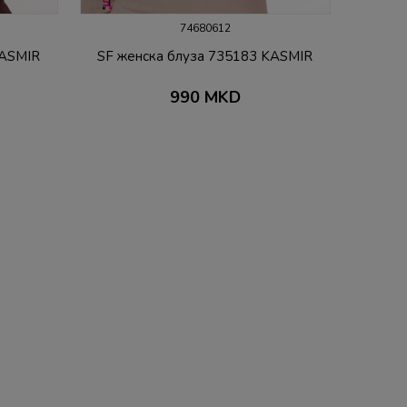
74680612
KASMIR
SF женска блуза 735183 KASMIR
990
MKD