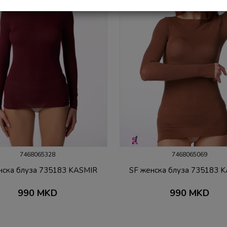
7468065328
7468065069
нска блуза 735183 KASMIR
SF женска блуза 735183 
990
MKD
990
MKD