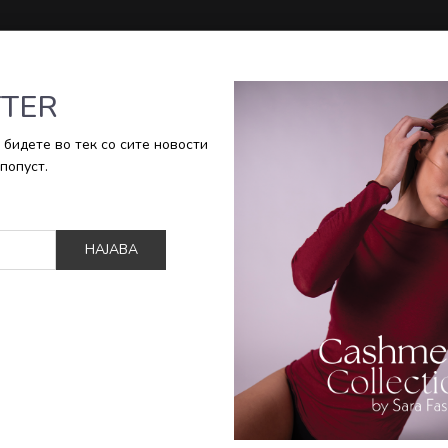
TER
ЕЦА
OUTLET
БРЕНД
 бидете во тек со сите новости
попуст.
Сортирај
НАЈАВА