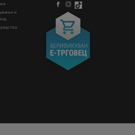
ака
кување и
вод
средства