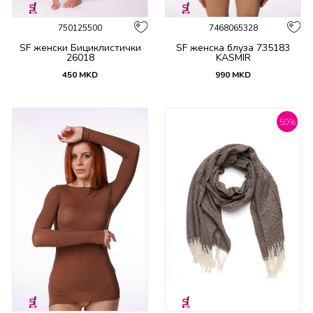
750125500
7468065328
SF женски Бициклистички
SF женска блуза 735183
26018
KASMIR
450
MKD
990
MKD
50
%