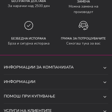
БЕСПЛАТНА ДОСТАВА
ЗАМЕНА
За нарачки над 2500 ден
Можна замена на
производот
БЕЗБЕДНА ИСПОРАКА
ГРИЖА ЗА ПОТРОШУВАЧИТЕ
Брза и сигурна испорака
Секогаш тука за вас
ИНФОРМАЦИИ ЗА КОМПАНИЈАТА
ДЕ-ТА ДЕЈАН ДООЕЛ
ИНФОРМАЦИИ
ЗА НАС
УЛ. 34, БР. 32, ИЛИНДЕН,
ПОМОШ ПРИ КУПУВАЊЕ
СКОПЈЕ, МАКЕДОНИЈА
ПРОДАВНИЦИ
УСЛОВИ ЗА КОРИСТЕЊЕ И ПРОДАЖБА
ТЕЛЕФОН:
СОРАБОТКИ
УСЛУГИ НА КЛИЕНТИТЕ