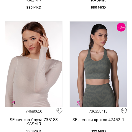
KASMIR
KASMIR
990
MKD
990
MKD
43
%
74680610
736358413
SF женска блуза 735183
SF женски краток 47452-1
KASMIR
990
MKD
399
MKD