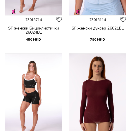
75013714
75013114
SF женски Бициклистички
SF женски дуксер 26021BL
26024BL
450
MKD
790
MKD