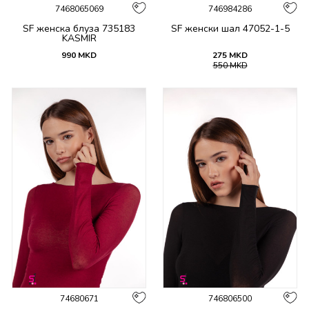
7468065069
746984286
SF женска блуза 735183
SF женски шал 47052-1-5
KASMIR
990
MKD
275
MKD
550
MKD
74680671
746806500