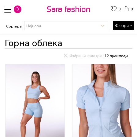
0
0
Филтри
Сортирај
Горна облека
Избриши филтри
12
производи