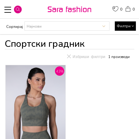
0
0
Филтри
Сортирај
Спортски градник
Избриши филтри
1
производи
43
%