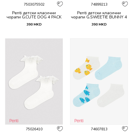
7503075502
74899213
Penti детски класични
Penti детски класични
чорапи G.CUTE DOG 4 PACK
чорапи G.SWEETIE BUNNY 4
SKT
PACK SKT
390
MKD
390
MKD
75026410
74607813