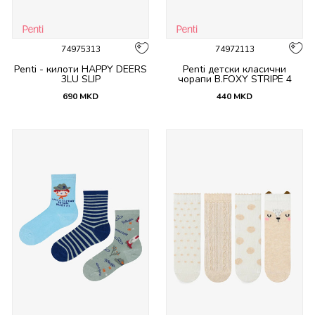
74975313
74972113
Penti - килоти HAPPY DEERS
Penti детски класични
3LU SLIP
чорапи B.FOXY STRIPE 4
PACK SKT
690
MKD
440
MKD