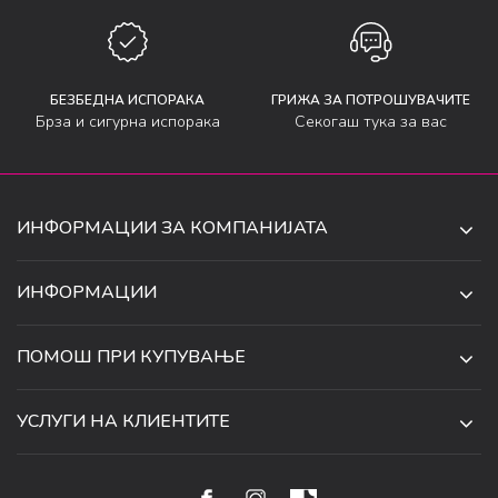
БЕЗБЕДНА ИСПОРАКА
ГРИЖА ЗА ПОТРОШУВАЧИТЕ
Брза и сигурна испорака
Секогаш тука за вас
ИНФОРМАЦИИ ЗА КОМПАНИЈАТА
ДЕ-ТА ДЕЈАН ДООЕЛ
ИНФОРМАЦИИ
ЗА НАС
УЛ. 34, БР. 32, ИЛИНДЕН,
ПОМОШ ПРИ КУПУВАЊЕ
СКОПЈЕ, МАКЕДОНИЈА
ПРОДАВНИЦИ
УСЛОВИ ЗА КОРИСТЕЊЕ И ПРОДАЖБА
ТЕЛЕФОН:
СОРАБОТКИ
УСЛУГИ НА КЛИЕНТИТЕ
070 231 608
ПОЛИТИКА ЗА ПРИВАТНОСТ
КАРИЕРА
(0)2 32 18 388
УСЛОВИ ЗА ИСПОРАКА
НАЧИН НА ПЛАЌАЊЕ
КОНТАКТ