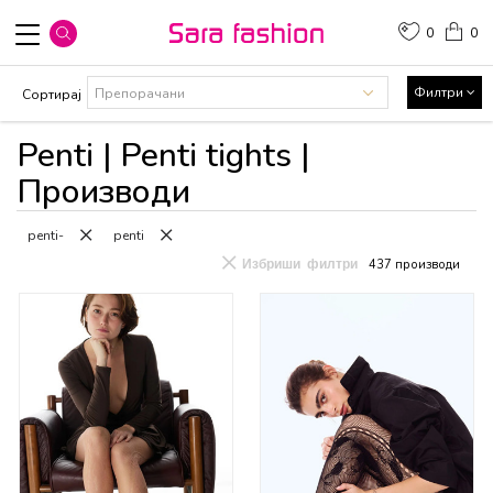
0
0
Филтри
Сортирај
Penti | Penti tights |
Производи
penti-
penti
Избриши филтри
437
производи