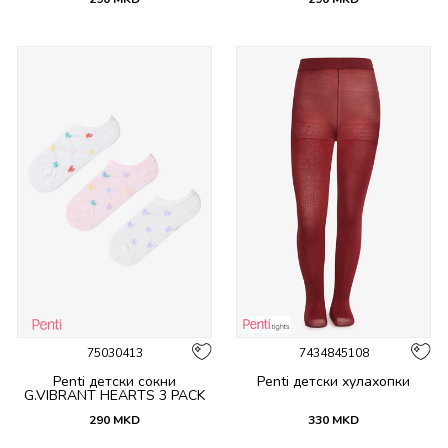
75030413
7434845108
Penti детски сокни
Penti детски хулахопки
G.VIBRANT HEARTS 3 PACK
PTK
290
MKD
330
MKD