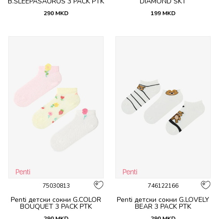
B.SLEEPASAURUS 3 PACK PTK
DIAMOND SKT
290
MKD
199
MKD
75030813
746122166
Penti детски сокни G.COLOR
Penti детски сокни G.LOVELY
BOUQUET 3 PACK PTK
BEAR 3 PACK PTK
290
MKD
290
MKD