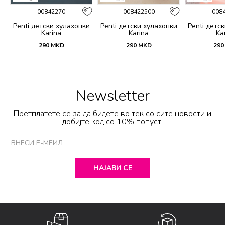
00842270
008422500
008
и
Penti детски хулахопки
Penti детски хулахопки
Penti детс
Karina
Karina
Ka
290
MKD
290
MKD
290
Newsletter
Претплатете се за да бидете во тек со сите новости и
добијте код со 10% попуст.
НАЈАВИ СЕ