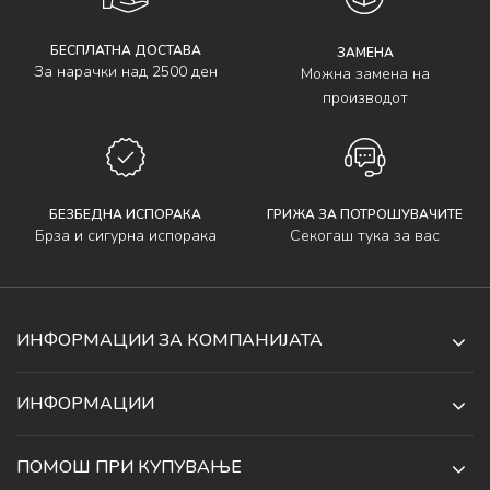
БЕСПЛАТНА ДОСТАВА
ЗАМЕНА
За нарачки над 2500 ден
Можна замена на
производот
БЕЗБЕДНА ИСПОРАКА
ГРИЖА ЗА ПОТРОШУВАЧИТЕ
Брза и сигурна испорака
Секогаш тука за вас
ИНФОРМАЦИИ ЗА КОМПАНИЈАТА
ДЕ-ТА ДЕЈАН ДООЕЛ
ИНФОРМАЦИИ
ЗА НАС
УЛ. 34, БР. 32, ИЛИНДЕН,
ПОМОШ ПРИ КУПУВАЊЕ
СКОПЈЕ, МАКЕДОНИЈА
ПРОДАВНИЦИ