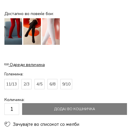
Достапно во повеќе бои:
Одреди величина
Големина:
11/13
2/3
4/5
6/8
9/10
Количина:
ДОДАЈ ВО КОШНИЧКА
Зачувајте во списокот со желби