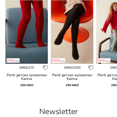
00842270
008422500
008
и
Penti детски хулахопки
Penti детски хулахопки
Penti детс
Karina
Karina
Ka
290
MKD
290
MKD
290
Newsletter