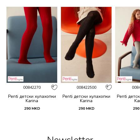
00842270
008422500
008
и
Penti детски хулахопки
Penti детски хулахопки
Penti детс
Karina
Karina
Ka
290
MKD
290
MKD
290