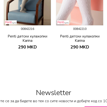
00842216
00842210
Penti детски хулахопки
Penti детски хулахопки
Karina
Karina
290
MKD
290
MKD
Newsletter
те се за да бидете во тек со сите новости и добијте код со 1