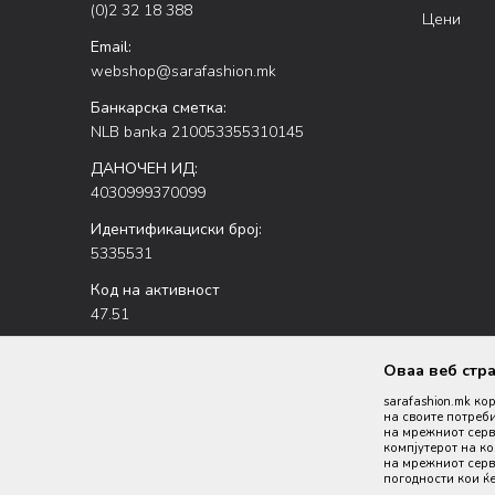
(0)2 32 18 388
Цени
Email:
webshop@sarafashion.mk
Банкарска сметка:
NLB banka 210053355310145
ДАНОЧЕН ИД:
4030999370099
Идентификациски број:
5335531
Код на активност
47.51
Оваа веб стр
sarafashion.mk ко
на своите потреби
на мрежниот серве
компјутерот на к
на мрежниот серве
Настојуваме да бидеме што попрецизни во описот на пр
погодности кои ќе
производи се 