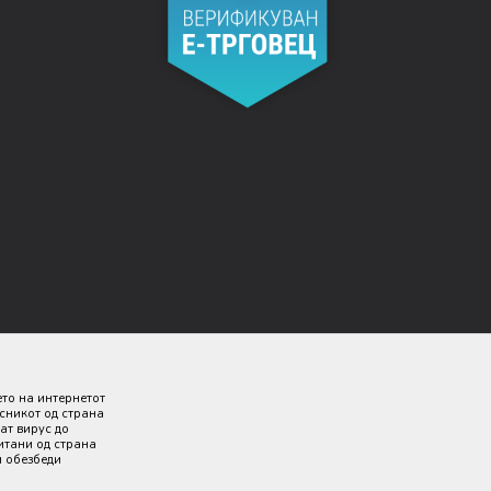
ето на интернетот
исникот од страна
ат вирус до
итани од страна
и обезбеди
 дека сите информации се комплетни и без грешка. Сите
 секој момент.