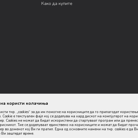
Како да купите
ана користи колачиња
ристи тнр. „cookies“ за да им помогне на корисниците да го прилагодат користењ
. Cookie е текстуален фајл кој се доделува на хард дискот на компјутерот на кор
р. Cookies не можат да бидат искористени да стартуваат програм или да пренес
орисникот. Тие се доделуваат единствено на корисниците и можат да бидат проч
р во доменот кој Ви ги пратил. Една од основните намени на тнр. сookies е да В
оизводите, прикажување на слики и цени, но не можеме да гарантираме
 Ви заштедат време.
дел од нашата понуда, но не се подразбира дека мора да се достапни во