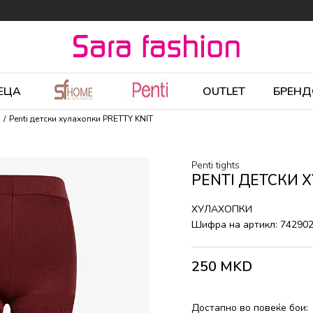
ЕЦА
OUTLET
БРЕНД
Penti детски хулахопки PRETTY KNIT
Penti tights
PENTI ДЕТСКИ 
ХУЛАХОПКИ
Шифра на артикл:
74290
250
MKD
Достапно во повеќе бои: