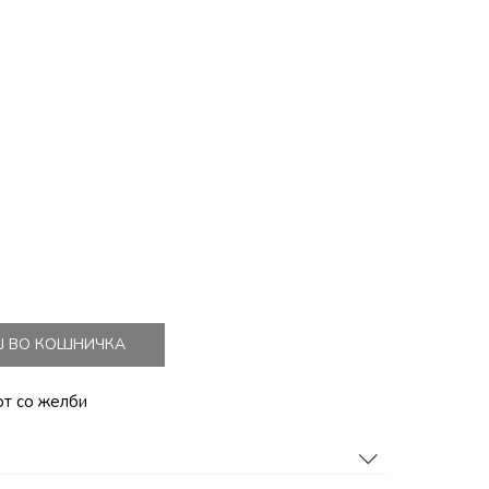
Ј ВО КОШНИЧКА
от со желби