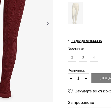
Одреди величина
Големина:
2
3
4
Количина:
ДОДА
Зачувајте во список
За производот