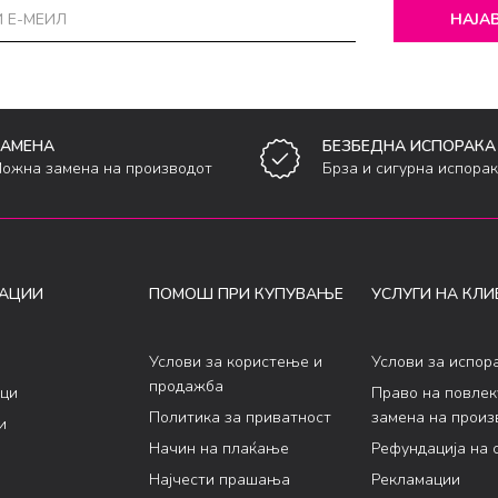
НАЈАВ
ЗАМЕНА
БЕЗБЕДНА ИСПОРАКА
ожна замена на производот
Брза и сигурна испора
АЦИИ
ПОМОШ ПРИ КУПУВАЊЕ
УСЛУГИ НА КЛИ
Услови за користење и
Услови за испор
продажба
ци
Право на повле
Политика за приватност
замена на произ
и
Начин на плаќање
Рефундација на 
Најчести прашања
Рекламации