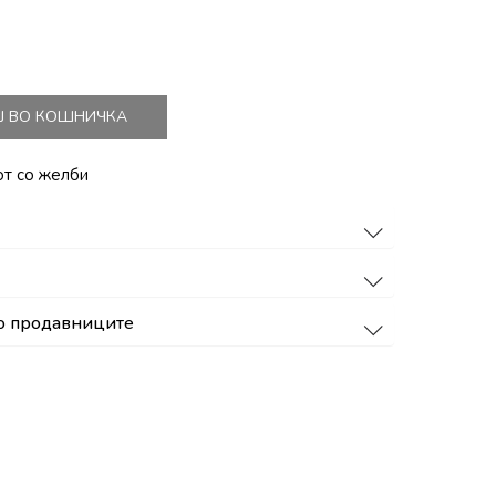
Ј ВО КОШНИЧКА
от со желби
о продавниците