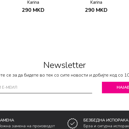
Karina
Karina
290
MKD
290
MKD
Newsletter
те се за да бидете во тек со сите новости и добијте код со 1
НАЈАВ
ЗАМЕНА
БЕЗБЕДНА ИСПОРАКА
ожна замена на производот
Брза и сигурна испора