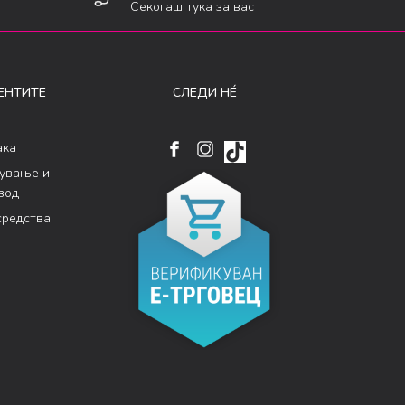
Секогаш тука за вас
ЕНТИТЕ
СЛЕДИ НÉ
ака
кување и
вод
средства