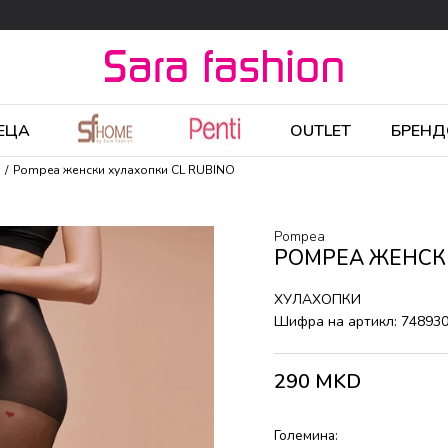
ЕЦА
OUTLET
БРЕНД
Pompea женски хулахопки CL RUBINO
Pompea
POMPEA ЖЕНСК
ХУЛАХОПКИ
Шифра на артикл:
74893
290
MKD
Големина: