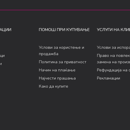
АЦИИ
ПОМОШ ПРИ КУПУВАЊЕ
УСЛУГИ НА КЛИ
Услови за користење и
Услови за испор
продажба
ци
Право на повле
Политика за приватност
замена на произ
и
Начин на плаќање
Рефундација на 
Најчести прашања
Рекламации
Како да купите