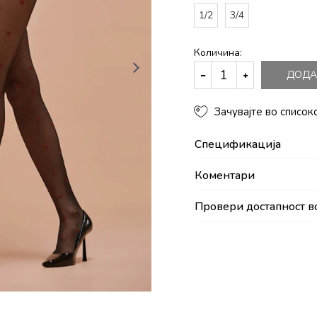
1/2
3/4
Количина:
ДОДА
Зачувајте во список
Спецификација
Коментари
Провери достапност в