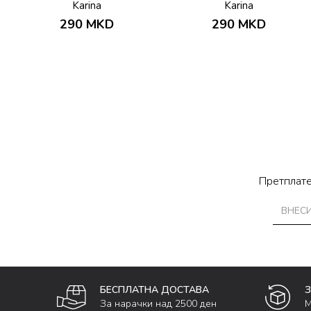
Karina
Karina
290
MKD
290
MKD
Претплате
БЕСПЛАТНА ДОСТАВА
За нарачки над 2500 ден
М