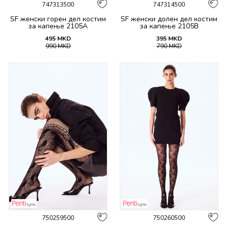
747313500
747314500
SF женски горeн дел костим
SF женски долен дел костим
за капење 2105A
за капење 2105B
495
MKD
395
MKD
990
MKD
790
MKD
750259500
750260500