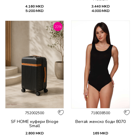
4.160
MKD
3.440
MKD
5.200
MKD
4.300
MKD
20
%
752002500
718038500
SF HOME куфери Brioge
Berrak женско боди 8070
Small
2.800
MKD
169
MKD