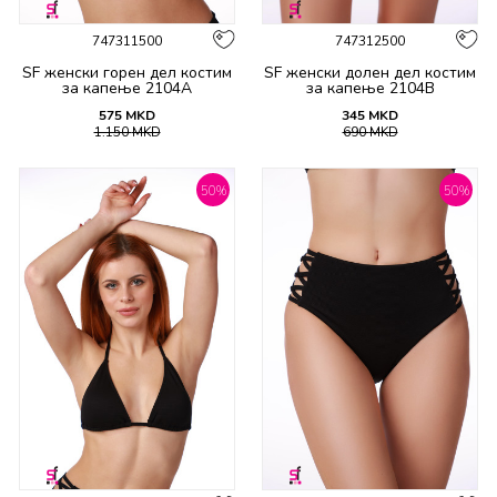
747311500
747312500
SF женски горeн дел костим
SF женски долен дел костим
за капење 2104A
за капење 2104B
575
MKD
345
MKD
1.150
MKD
690
MKD
50
%
50
%