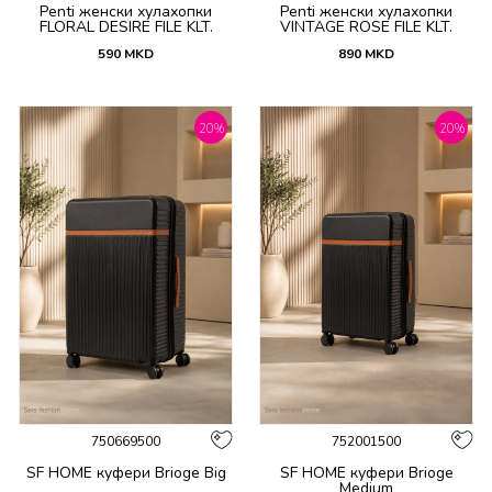
Penti женски хулахопки
Penti женски хулахопки
FLORAL DESIRE FILE KLT.
VINTAGE ROSE FILE KLT.
590
MKD
890
MKD
20
%
20
%
750669500
752001500
SF HOME куфери Brioge Big
SF HOME куфери Brioge
Medium