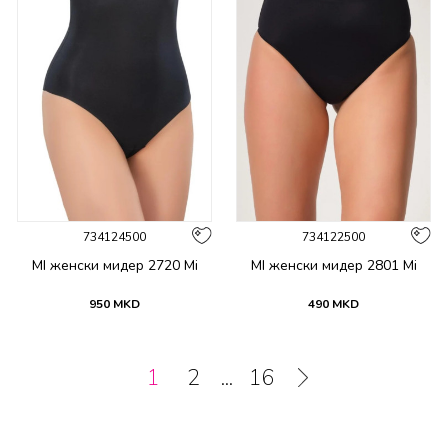
734124500
734122500
MI женски мидер 2720 Mi
MI женски мидер 2801 Mi
950
MKD
490
MKD
1
2
...
16