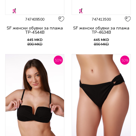
747409500
747413500
SF женски обувки за плажа
SF женски обувки за плажа
TP-4544B
TP-4634B
445
MKD
445
MKD
890
MKD
890
MKD
50
%
50
%