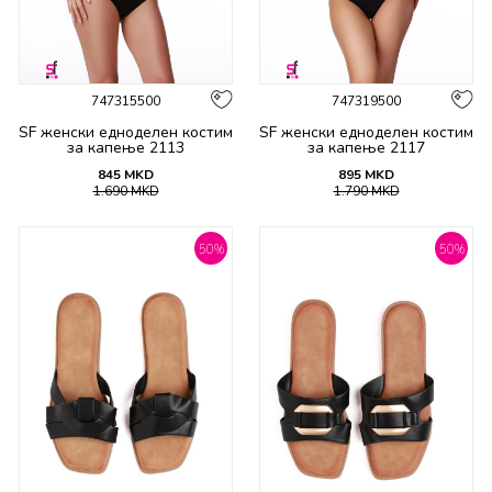
747315500
747319500
SF женски едноделен костим
SF женски едноделен костим
за капење 2113
за капење 2117
845
MKD
895
MKD
1.690
MKD
1.790
MKD
50
%
50
%