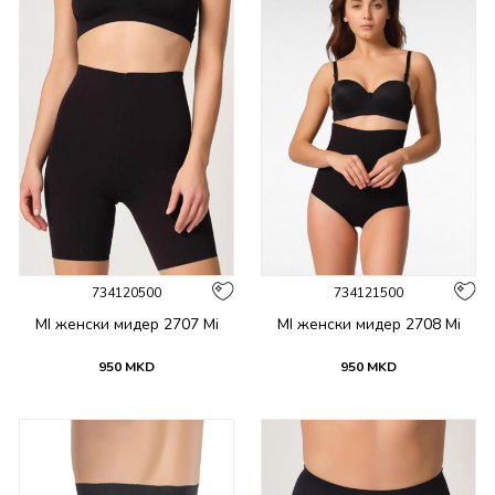
734120500
734121500
MI женски мидер 2707 Mi
MI женски мидер 2708 Mi
950
MKD
950
MKD