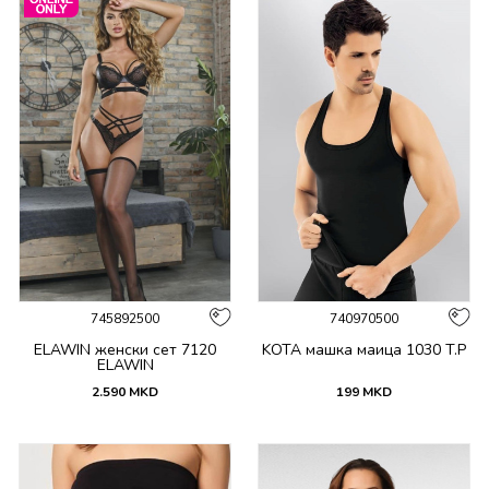
745892500
740970500
ELAWIN женски сет 7120
KOTA машка маица 1030 T.P
ELAWIN
2.590
MKD
199
MKD