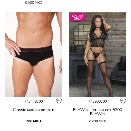
3.500
MKD
745448500
745900500
Classic машки килоти
ELAWIN женски сет 5200
ELAWIN
260
MKD
2.290
MKD