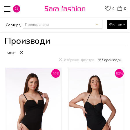
0
0
Филтри
Сортирај
Производи
crna-
Избриши филтри
367
производи
50
%
50
%