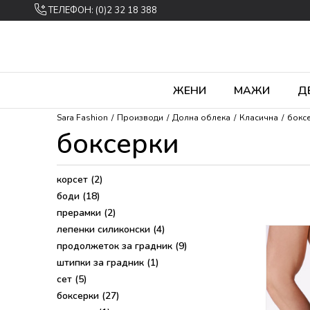
ТЕЛЕФОН: (0)2 32 18 388
ЖЕНИ
МАЖИ
Д
Sara Fashion
Производи
Долна облека
Класична
бокс
боксерки
корсет
(2)
боди
(18)
прерамки
(2)
лепенки силиконски
(4)
продолжеток за градник
(9)
штипки за градник
(1)
сет
(5)
боксерки
(27)