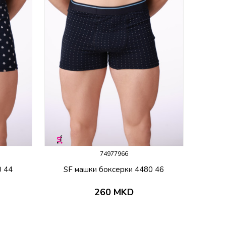
74977966
0 44
SF машки боксерки 4480 46
260
MKD