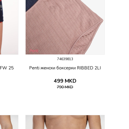
74639813
 FW 25
Penti женски боксерки RIBBED 2LI
499
MKD
790
MKD