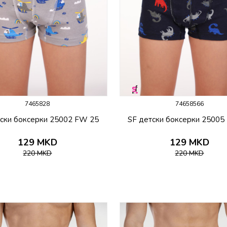
7465828
74658566
тски боксерки 25002 FW 25
SF детски боксерки 25005
129
MKD
129
MKD
220
MKD
220
MKD