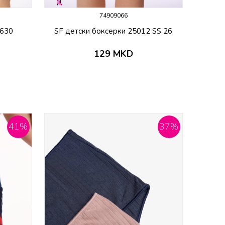
74909066
1630
SF детски боксерки 25012 SS 26
129
MKD
41
%
37
%