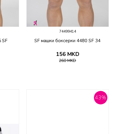
74499414
5 SF
SF машки боксерки 4480 SF 34
156
MKD
260
MKD
43
%