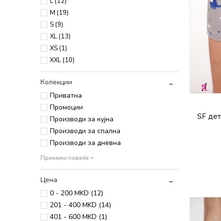
L
(12)
M
(19)
S
(9)
XL
(13)
XS
(1)
XXL
(10)
Колекции
Приватна
Промоции
SF де
Производи за кујна
Производи за спална
Производи за дневна
Прикажи повеќе
Цена
0 - 200 MKD (12)
201 - 400 MKD (14)
401 - 600 MKD (1)