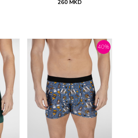
260
MKD
40
%