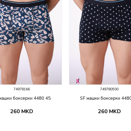
74978166
749780500
машки боксерки 4480 45
SF машки боксерки 448
260
MKD
260
MKD