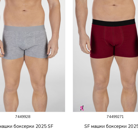
7449928
74499271
машки боксерки 2025 SF
SF машки боксерки 202