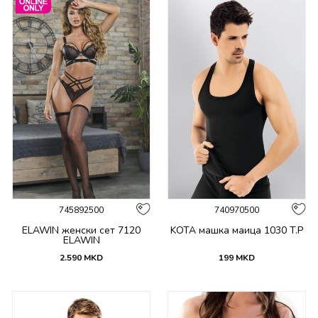
745892500
740970500
ELAWIN женски сет 7120
KOTA машка маица 1030 T.P
ELAWIN
2.590
MKD
199
MKD