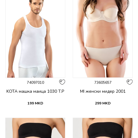
74097010
73605657
KOTA машка маица 1030 T.P
MI женски мидер 2001
199
MKD
299
MKD