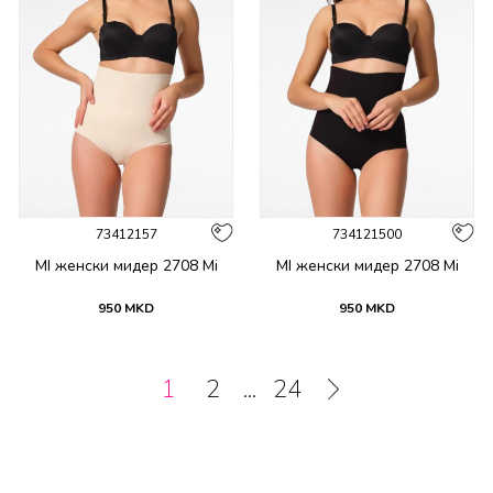
73412157
734121500
MI женски мидер 2708 Mi
MI женски мидер 2708 Mi
950
MKD
950
MKD
1
2
...
24