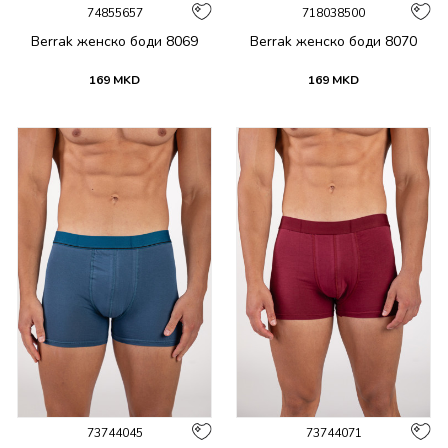
74855657
718038500
Berrak женско боди 8069
Berrak женско боди 8070
169
MKD
169
MKD
73744045
73744071