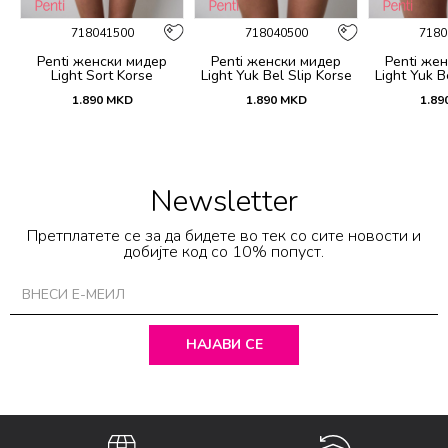
718041500
718040500
7180
1
Penti женски мидер
Penti женски мидер
Penti же
Light Sort Korse
Light Yuk Bel Slip Korse
Light Yuk B
1.890
MKD
1.890
MKD
1.89
Newsletter
Претплатете се за да бидете во тек со сите новости и
добијте код со 10% попуст.
НАЈАВИ СЕ