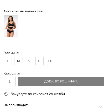
Достапно во повеќе бои:
Големина:
L
M
S
XL
XXL
Количина:
ДОДАЈ ВО КОШНИЧКА
Зачувајте во списокот со желби
За производот