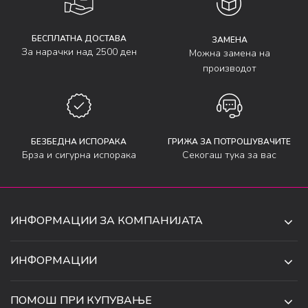
БЕСПЛАТНА ДОСТАВА
ЗАМЕНА
За нарачки над 2500 ден
Можна замена на
производот
БЕЗБЕДНА ИСПОРАКА
ГРИЖА ЗА ПОТРОШУВАЧИТЕ
Брза и сигурна испорака
Секогаш тука за вас
ИНФОРМАЦИИ ЗА КОМПАНИЈАТА
ДЕ-ТА ДЕЈАН ДООЕЛ
ИНФОРМАЦИИ
ЗА НАС
УЛ. 34, БР. 32, ИЛИНДЕН,
ПОМОШ ПРИ КУПУВАЊЕ
СКОПЈЕ, МАКЕДОНИЈА