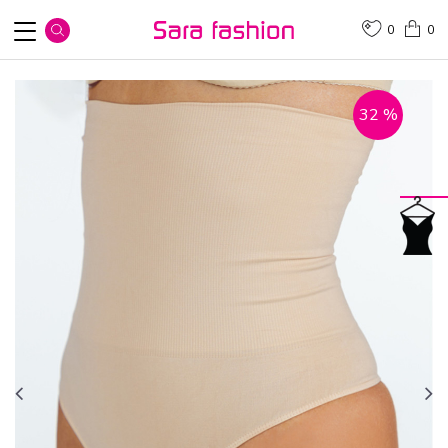
0
0
32
%