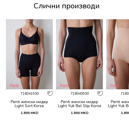
Слични производи
718041500
718040500
7180
1
Penti женски мидер
Penti женски мидер
Penti же
Light Sort Korse
Light Yuk Bel Slip Korse
Light Yuk B
1.890
MKD
1.890
MKD
1.89