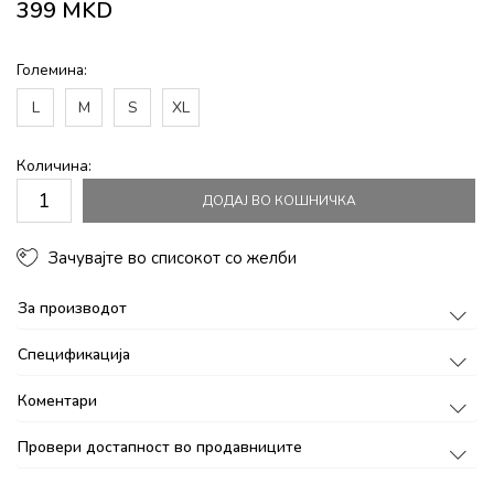
399
MKD
Големина:
L
M
S
XL
Количина:
ДОДАЈ ВО КОШНИЧКА
Зачувајте во списокот со желби
За производот
Спецификација
Коментари
Провери достапност во продавниците