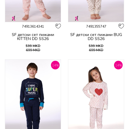
74913614341
7491355747
SF детски сет пижами
SF детски сет пижами BUG
KITTEN DD SS26
DD SS26
599
MKD
599
MKD
699
MKD
699
MKD
14
%
14
%