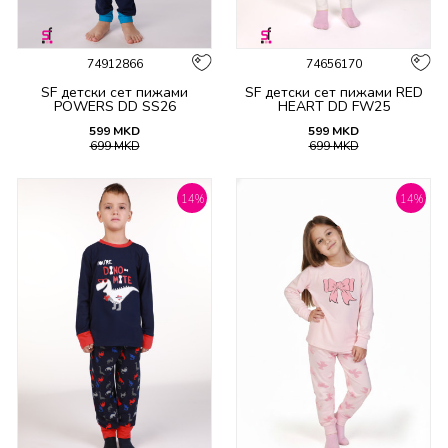
74912866
74656170
SF детски сет пижами
SF детски сет пижами RED
POWERS DD SS26
HEART DD FW25
599
MKD
599
MKD
699
MKD
699
MKD
14
%
14
%