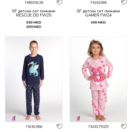
746559138
74162066
SF детски сет пижами
SF детски сет пижами
RESCUE DD FW25
GAMER FW24
599
MKD
499
MKD
699
MKD
74161966
7416175025