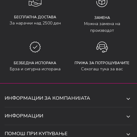
БЕСПЛАТНА ДОСТАВА
ЗАМЕНА
За нарачки над 2500 ден
Можна замена на
производот
БЕЗБЕДНА ИСПОРАКА
ГРИЖА ЗА ПОТРОШУВАЧИТЕ
Брза и сигурна испорака
Секогаш тука за вас
ИНФОРМАЦИИ ЗА КОМПАНИЈАТА
ДЕ-ТА ДЕЈАН ДООЕЛ
ИНФОРМАЦИИ
ЗА НАС
УЛ. 34, БР. 32, ИЛИНДЕН,
ПОМОШ ПРИ КУПУВАЊЕ
СКОПЈЕ, МАКЕДОНИЈА