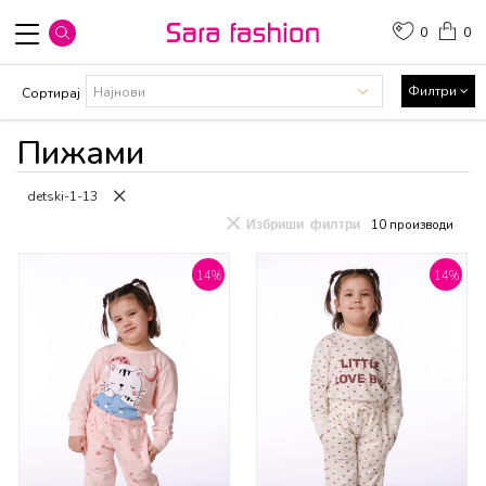
0
0
Филтри
Сортирај
Пижами
detski-1-13
Избриши филтри
10
производи
14
%
14
%