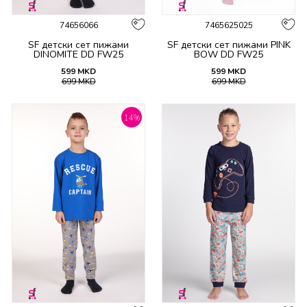
74656066
7465625025
SF детски сет пижами
SF детски сет пижами PINK
DINOMITE DD FW25
BOW DD FW25
599
MKD
599
MKD
699
MKD
699
MKD
14
%