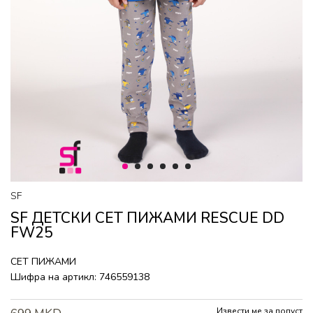
1
2
3
4
5
6
SF
SF ДЕТСКИ СЕТ ПИЖАМИ RESCUE DD
FW25
СЕТ ПИЖАМИ
Шифра на артикл:
746559138
Извести ме за попуст