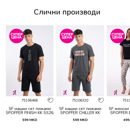
Слични производи
%
75106466
75106320
751
SF машки сет пижами
SF машки сет пижами
SF женски
5
SP.OFFER FINISH KK SS26
SP.OFFER CHILLER KK
SP.OFFER
SS26
S
599
MKD
599
MKD
499