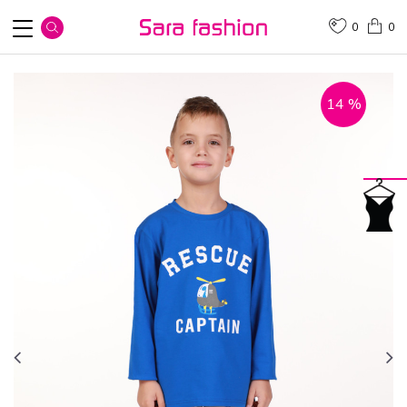
0
0
14
%