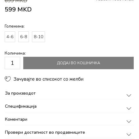
699
MKD
599
MKD
Големина:
4-6
6-8
8-10
Количина:
ДОДАЈ ВО КОШНИЧКА
Зачувајте во списокот со желби
За производот
Спецификација
Коментари
Провери достапност во продавниците