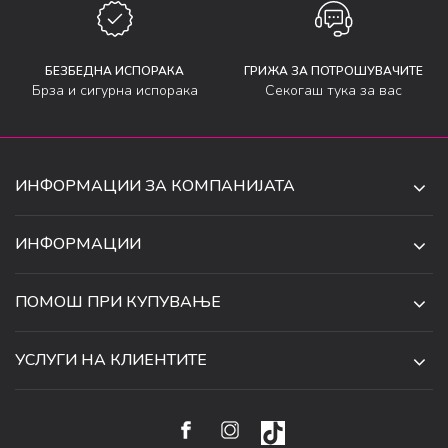
БЕЗБЕДНА ИСПОРАКА
ГРИЖА ЗА ПОТРОШУВАЧИТЕ
Брза и сигурна испорака
Секогаш тука за вас
ИНФОРМАЦИИ ЗА КОМПАНИЈАТА
ДЕ-ТА ДЕЈАН ДООЕЛ
ИНФОРМАЦИИ
ЗА НАС
УЛ. 34, БР. 32, ИЛИНДЕН,
ПОМОШ ПРИ КУПУВАЊЕ
СКОПЈЕ, МАКЕДОНИЈА
ПРОДАВНИЦИ
УСЛОВИ ЗА КОРИСТЕЊЕ И ПРОДАЖБА
ТЕЛЕФОН:
СОРАБОТКИ
УСЛУГИ НА КЛИЕНТИТЕ
070 231 608
ПОЛИТИКА ЗА ПРИВАТНОСТ
КАРИЕРА
(0)2 32 18 388
УСЛОВИ ЗА ИСПОРАКА
НАЧИН НА ПЛАЌАЊЕ
КОНТАКТ
EMAIL:
ПРАВО НА ПОВЛЕКУВАЊЕ И ЗАМЕНА НА ПРОИЗВОД
НАЈЧЕСТИ ПРАШАЊА