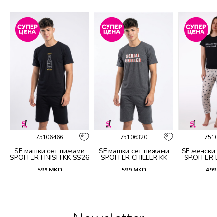
75106466
75106320
751
и
SF машки сет пижами
SF машки сет пижами
SF женски
6
SP.OFFER FINISH KK SS26
SP.OFFER CHILLER KK
SP.OFFER
SS26
S
599
MKD
599
MKD
499