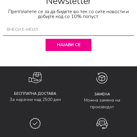
Newsletter
Претплатете се за да бидете во тек со сите новости и
добијте код со 10% попуст.
НАЈАВИ СЕ
БЕСПЛАТНА ДОСТАВА
ЗАМЕНА
За нарачки над 2500 ден
Можна замена на
производот