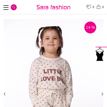
0
0
14
%