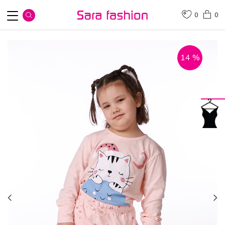
0
0
14
%