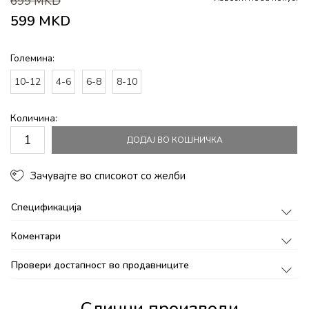
699
MKD
599
MKD
Големина:
10-12
4-6
6-8
8-10
Количина:
ДОДАЈ ВО КОШНИЧКА
Зачувајте во списокот со желби
Спецификација
Коментари
Провери достапност во продавниците
Слични производи