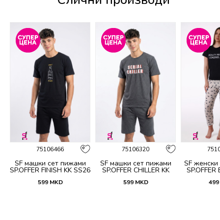
%
75106466
75106320
751
и
SF машки сет пижами
SF машки сет пижами
SF женски
KK
SP.OFFER FINISH KK SS26
SP.OFFER CHILLER KK
SP.OFFER
SS26
S
599
MKD
599
MKD
499