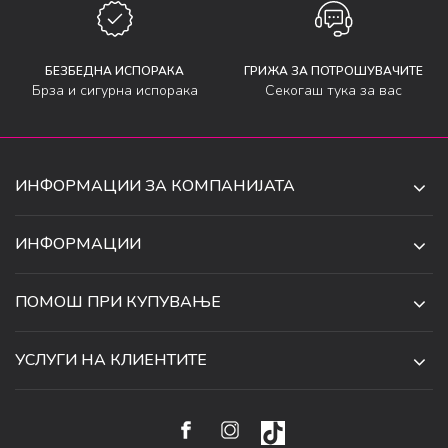
БЕЗБЕДНА ИСПОРАКА
ГРИЖА ЗА ПОТРОШУВАЧИТЕ
Брза и сигурна испорака
Секогаш тука за вас
ИНФОРМАЦИИ ЗА КОМПАНИЈАТА
ДЕ-ТА ДЕЈАН ДООЕЛ
ИНФОРМАЦИИ
ЗА НАС
УЛ. 34, БР. 32, ИЛИНДЕН,
ПОМОШ ПРИ КУПУВАЊЕ
СКОПЈЕ, МАКЕДОНИЈА
ПРОДАВНИЦИ
УСЛОВИ ЗА КОРИСТЕЊЕ И ПРОДАЖБА
ТЕЛЕФОН:
СОРАБОТКИ
УСЛУГИ НА КЛИЕНТИТЕ
070 231 608
ПОЛИТИКА ЗА ПРИВАТНОСТ
КАРИЕРА
(0)2 32 18 388
УСЛОВИ ЗА ИСПОРАКА
НАЧИН НА ПЛАЌАЊЕ
КОНТАКТ
EMAIL:
ПРАВО НА ПОВЛЕКУВАЊЕ И ЗАМЕНА НА ПРОИЗВОД
НАЈЧЕСТИ ПРАШАЊА