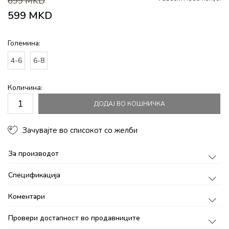
699
MKD
599
MKD
Големина:
4-6
6-8
Количина:
ДОДАЈ ВО КОШНИЧКА
Зачувајте во списокот со желби
За производот
Спецификација
Коментари
Провери достапност во продавниците