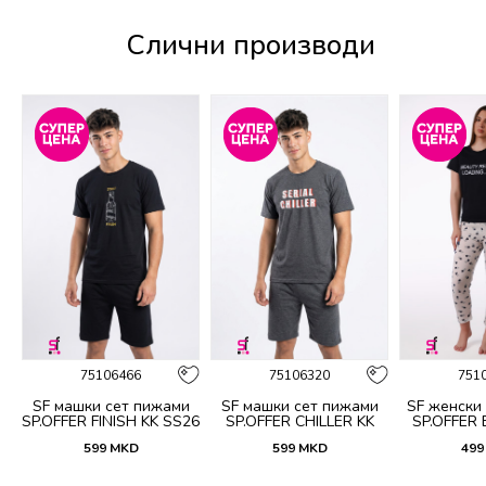
Слични производи
%
75106466
75106320
751
и
SF машки сет пижами
SF машки сет пижами
SF женски
KK
SP.OFFER FINISH KK SS26
SP.OFFER CHILLER KK
SP.OFFER
SS26
S
599
MKD
599
MKD
499