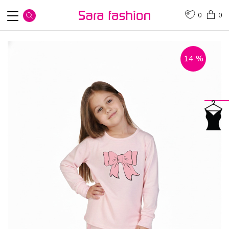
0
0
14
%