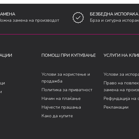
ЗАМЕНА
БЕЗБЕДНА ИСПОРАКА
ожна замена на производот
Брза и сигурна испора
АЦИИ
ПОМОШ ПРИ КУПУВАЊЕ
УСЛУГИ НА КЛИ
Услови за користење и
Услови за испор
продажба
ци
Право на повле
Политика за приватност
замена на произ
и
Начин на плаќање
Рефундација на 
Најчести прашања
Рекламации
Како да купите