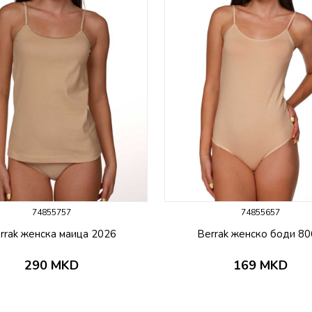
74855757
74855657
rrak женска маица 2026
Berrak женско боди 8
290
MKD
169
MKD