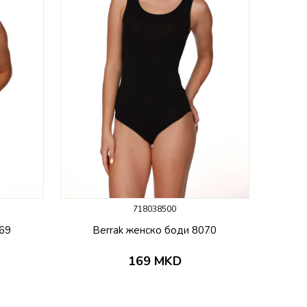
718038500
069
Berrak женско боди 8070
169
MKD