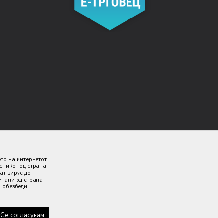
ето на интернетот
исникот од страна
ат вирус до
итани од страна
и обезбеди
 дека сите информации се комплетни и без грешка. Сите
 секој момент.
Се согласувам