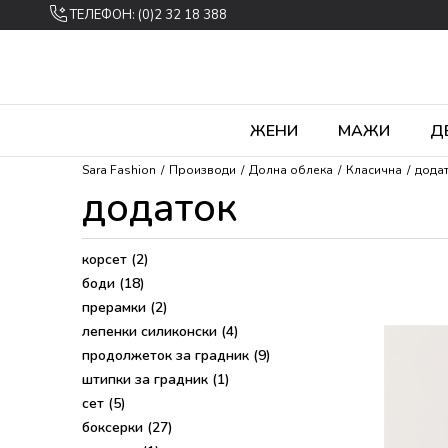
ТЕЛЕФОН: (0)2 32 18 388
ЖЕНИ
МАЖИ
Д
Sara Fashion
Производи
Долна облека
Класична
дода
додаток
корсет
(2)
боди
(18)
прерамки
(2)
лепенки силиконски
(4)
продолжеток за градник
(9)
штипки за градник
(1)
сет
(5)
боксерки
(27)