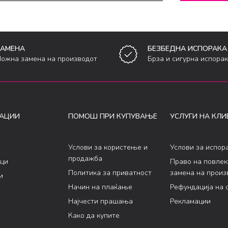
ЗАМЕНА
БЕЗБЕДНА ИСПОРАКА
ожна замена на производот
Брза и сигурна испора
АЦИИ
ПОМОШ ПРИ КУПУВАЊЕ
УСЛУГИ НА КЛИ
Услови за користење и
Услови за испор
продажба
ци
Право на повле
Политика за приватност
замена на произ
и
Начин на плаќање
Рефундација на 
Најчести прашања
Рекламации
Како да купите