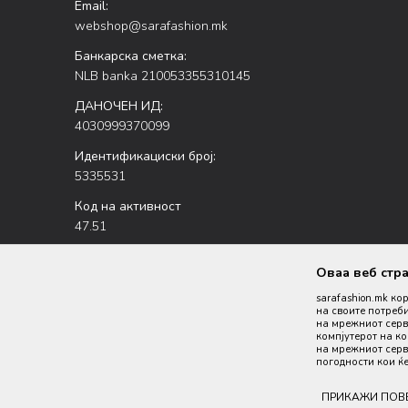
Email:
webshop@sarafashion.mk
Банкарска сметка:
NLB banka 210053355310145
ДАНОЧЕН ИД:
4030999370099
Идентификациски број:
5335531
Код на активност
47.51
Оваа веб стр
sarafashion.mk ко
на своите потреби
на мрежниот серве
компјутерот на к
на мрежниот серве
Настојуваме да бидеме што попрецизни во описот на пр
погодности кои ќе
производи се 
ПРИКАЖИ ПОВ