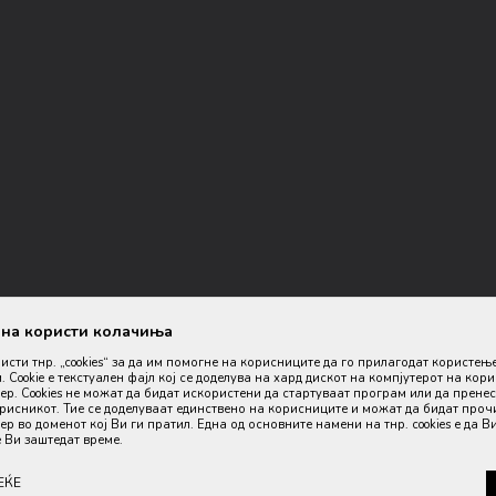
ана користи колачиња
ристи тнр. „cookies“ за да им помогне на корисниците да го прилагодат користењ
. Cookie е текстуален фајл кој се доделува на хард дискот на компјутерот на кор
р. Cookies не можат да бидат искористени да стартуваат програм или да пренес
орисникот. Тие се доделуваат единствено на корисниците и можат да бидат проч
р во доменот кој Ви ги пратил. Една од основните намени на тнр. сookies е да В
оизводите, прикажување на слики и цени, но не можеме да гарантираме
 Ви заштедат време.
дел од нашата понуда, но не се подразбира дека мора да се достапни во
ЕЌЕ