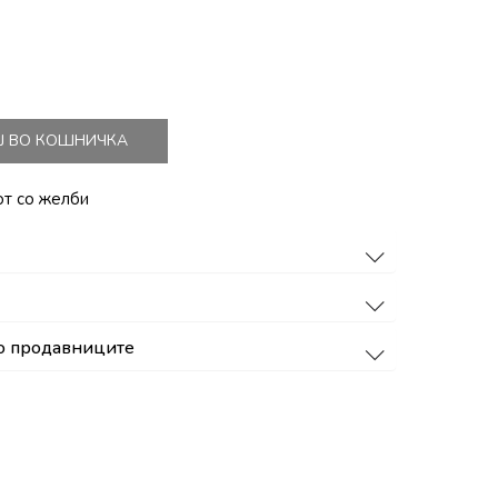
Ј ВО КОШНИЧКА
от со желби
о продавниците