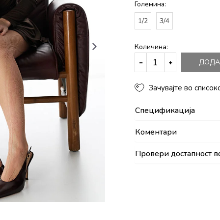
Големина:
1/2
3/4
Количина:
ДОДА
Зачувајте во список
Спецификација
Коментари
Провери достапност в