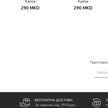
Karina
Karina
290
MKD
290
MKD
Претплате
БЕСПЛАТНА ДОСТАВА
За нарачки над 2500 ден
М