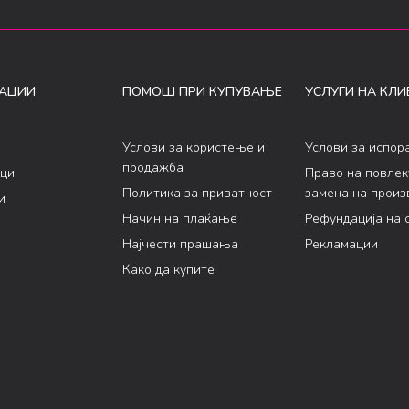
АЦИИ
ПОМОШ ПРИ КУПУВАЊЕ
УСЛУГИ НА КЛИ
Услови за користење и
Услови за испор
продажба
ци
Право на повле
Политика за приватност
замена на произ
и
Начин на плаќање
Рефундација на 
Најчести прашања
Рекламации
Како да купите