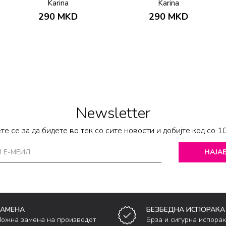
Karina
Karina
290
MKD
290
MKD
Newsletter
те се за да бидете во тек со сите новости и добијте код со 1
НАЈАВ
ЗАМЕНА
БЕЗБЕДНА ИСПОРАКА
ожна замена на производот
Брза и сигурна испора