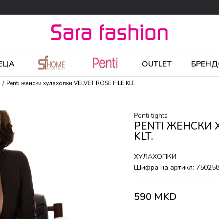
ЕЦА
OUTLET
БРЕНД
Penti женски хулахопки VELVET ROSE FILE KLT.
Penti tights
PENTI ЖЕНСКИ 
KLT.
ХУЛАХОПКИ
Шифра на артикл:
75025
590
MKD