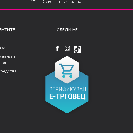
Секогаш тука за вас
ЕНТИТЕ
СЛЕДИ НÉ
ака
кување и
вод
средства