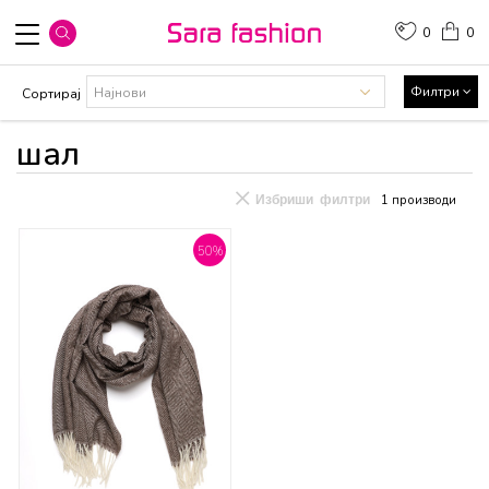
0
0
Филтри
Сортирај
шал
Избриши филтри
1
производи
50
%