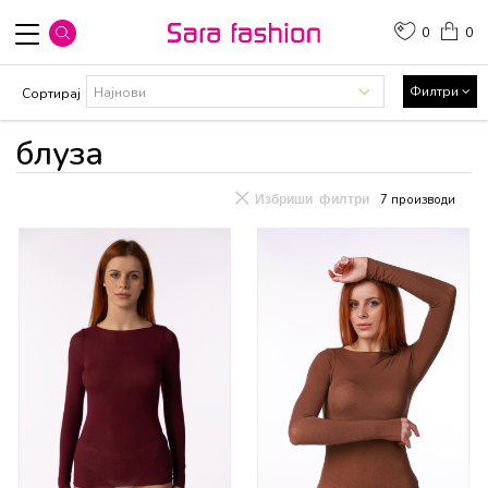
0
0
Филтри
Сортирај
блуза
Избриши филтри
7
производи