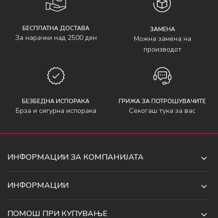
БЕСПЛАТНА ДОСТАВА
ЗАМЕНА
За нарачки над 2500 ден
Можна замена на
производот
БЕЗБЕДНА ИСПОРАКА
ГРИЖА ЗА ПОТРОШУВАЧИТЕ
Брза и сигурна испорака
Секогаш тука за вас
ИНФОРМАЦИИ ЗА КОМПАНИЈАТА
ДЕ-ТА ДЕЈАН ДООЕЛ
ИНФОРМАЦИИ
ЗА НАС
УЛ. 34, БР. 32, ИЛИНДЕН,
ПОМОШ ПРИ КУПУВАЊЕ