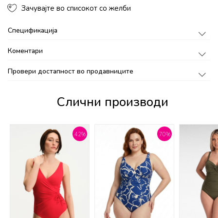
Зачувајте во списокот со желби
Спецификација
Коментари
Провери достапност во продавниците
Слични производи
%
42
%
70
%