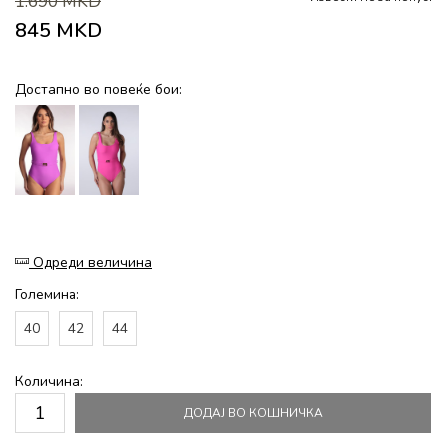
1.690
MKD
845
MKD
Достапно во повеќе бои:
Одреди величина
Големина:
40
42
44
Количина:
ДОДАЈ ВО КОШНИЧКА