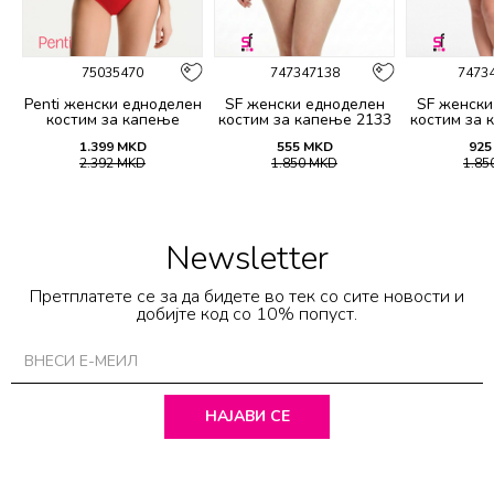
75035470
747347138
7473
н
Penti женски едноделен
SF женски едноделен
SF женски
9
костим за капење
костим за капење 2133
костим за 
BASIC TWIST CORSET
1.399
MKD
555
MKD
925
SUIT
2.392
MKD
1.850
MKD
1.85
Newsletter
Претплатете се за да бидете во тек со сите новости и
добијте код со 10% попуст.
НАЈАВИ СЕ