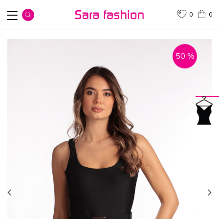
0
0
50
%