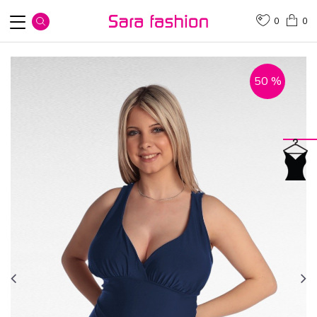
0
0
50
%