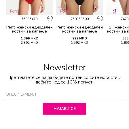
75035470
750353500
7473
н
Penti женски едноделен
Penti женски едноделен
SF женски
2
костим за капење
костим за капење
костим за 
BASIC TWIST CORSET
BASIC NECK OPENING
1.399
MKD
999
MKD
555
SUIT
SUIT
2.392
MKD
1.592
MKD
1.85
Newsletter
Претплатете се за да бидете во тек со сите новости и
добијте код со 10% попуст.
НАЈАВИ СЕ