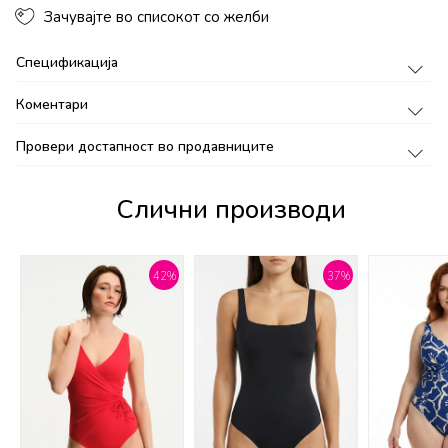
Зачувајте во списокот со желби
Спецификација
Коментари
Провери достапност во продавниците
Слични производи
%
42
%
37
%