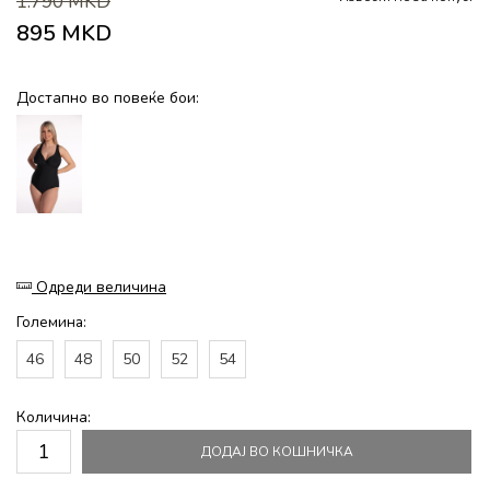
1.790
MKD
895
MKD
Достапно во повеќе бои:
Одреди величина
Големина:
46
48
50
52
54
Количина:
ДОДАЈ ВО КОШНИЧКА