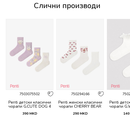
Слични производи
7503075502
750294166
750
и
Penti детски класични
Penti женски класични
Penti детс
 4
чорапи G.CUTE DOG 4
чорапи CHERRY BEAR
чорапи G.
PACK SKT
3LU SKT
S
390
MKD
290
MKD
140