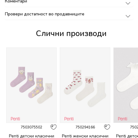
Коментари
Провери достапност во продавниците
Слични производи
7503075502
750294166
750
и
Penti детски класични
Penti женски класични
Penti детс