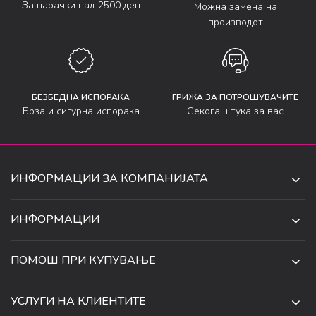
За нарачки над 2500 ден
Можна замена на
производот
БЕЗБЕДНА ИСПОРАКА
ГРИЖА ЗА ПОТРОШУВАЧИТЕ
Брза и сигурна испорака
Секогаш тука за вас
ИНФОРМАЦИИ ЗА КОМПАНИЈАТА
ДЕ-ТА ДЕЈАН ДООЕЛ
ИНФОРМАЦИИ
ЗА НАС
УЛ. 34, БР. 32, ИЛИНДЕН,
ПОМОШ ПРИ КУПУВАЊЕ
СКОПЈЕ, МАКЕДОНИЈА
ПРОДАВНИЦИ
УСЛОВИ ЗА КОРИСТЕЊЕ И ПРОДАЖБА
ТЕЛЕФОН:
СОРАБОТКИ
УСЛУГИ НА КЛИЕНТИТЕ
070 231 608
ПОЛИТИКА ЗА ПРИВАТНОСТ