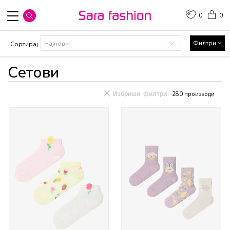
0
0
Филтри
Сортирај
Сетови
Избриши филтри
280
производи