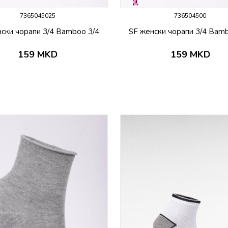
7365045025
736504500
ски чорапи 3/4 Bamboo 3/4
SF женски чорапи 3/4 Bam
159
MKD
159
MKD