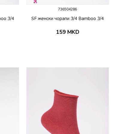
736504286
boo 3/4
SF женски чорапи 3/4 Bamboo 3/4
159
MKD