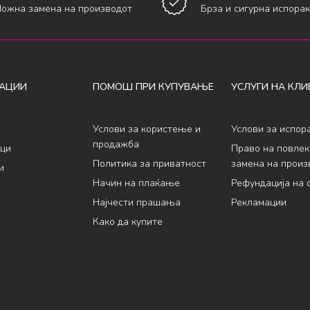
ожна замена на производот
Брза и сигурна испора
АЦИИ
ПОМОШ ПРИ КУПУВАЊЕ
УСЛУГИ НА КЛИ
Услови за користење и
Услови за испор
продажба
ци
Право на повле
Политика за приватност
замена на произ
и
Начин на плаќање
Рефундација на 
Најчести прашања
Рекламации
Како да купите