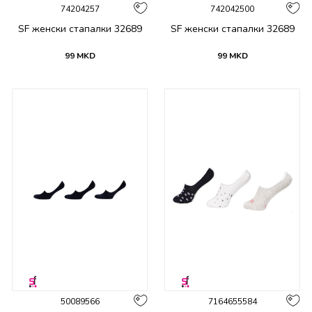
74204257
742042500
SF женски стапалки 32689
SF женски стапалки 32689
99
MKD
99
MKD
50089566
7164655584