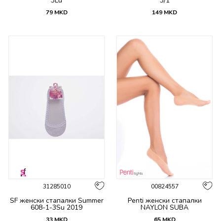
3Lu
3/1
79
MKD
149
MKD
31285010
00824557
SF женски стапалки Summer
Penti женски стапалки
608-1-3Su 2019
NAYLON SUBA
33
MKD
65
MKD