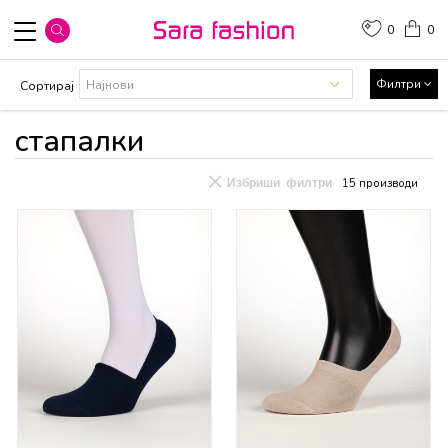
0
0
Филтри
Сортирај
стапалки
Избриши филтри
15
производи