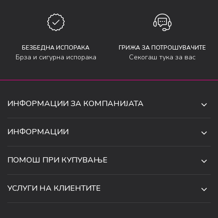
БЕЗБЕДНА ИСПОРАКА
ГРИЖА ЗА ПОТРОШУВАЧИТЕ
Брза и сигурна испорака
Секогаш тука за вас
ИНФОРМАЦИИ ЗА КОМПАНИЈАТА
ДЕ-ТА ДЕЈАН ДООЕЛ
ИНФОРМАЦИИ
ЗА НАС
УЛ. 34, БР. 32, ИЛИНДЕН,
ПОМОШ ПРИ КУПУВАЊЕ
СКОПЈЕ, МАКЕДОНИЈА
ПРОДАВНИЦИ
УСЛОВИ ЗА КОРИСТЕЊЕ И ПРОДАЖБА
ТЕЛЕФОН:
СОРАБОТКИ
УСЛУГИ НА КЛИЕНТИТЕ
070 231 608
ПОЛИТИКА ЗА ПРИВАТНОСТ
КАРИЕРА
(0)2 32 18 388
УСЛОВИ ЗА ИСПОРАКА
НАЧИН НА ПЛАЌАЊЕ
КОНТАКТ