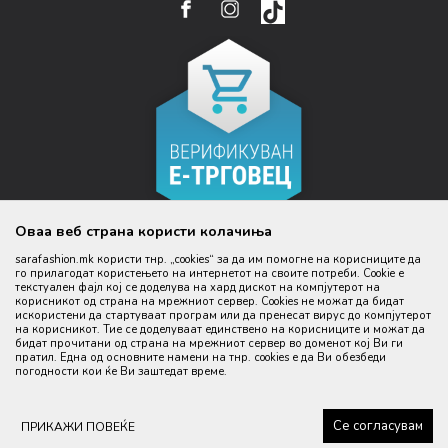
EMAIL:
ПРАВО НА ПОВЛЕКУВАЊЕ И ЗАМЕНА НА ПРОИЗВОД
НАЈЧЕСТИ ПРАШАЊА
ЦЕНИ
WEBSHOP@SARAFASHION.MK
РЕФУНДАЦИЈА НА СРЕДСТВА
КАКО ДА КУПИТЕ
БАНКАРСКА СМЕТКА:
РЕКЛАМАЦИИ
NLB BANKA 210053355310145
ДАНОЧЕН ИД:
4030999370099
ИДЕНТИФИКАЦИСКИ БРОЈ:
5335531
Оваа веб страна користи колачиња
КОД НА АКТИВНОСТ
sarafashion.mk користи тнр. „cookies“ за да им помогне на корисниците да
47.51
го прилагодат користењето на интернетот на своите потреби. Cookie е
текстуален фајл кој се доделува на хард дискот на компјутерот на
корисникот од страна на мрежниот сервер. Cookies не можат да бидат
Настојуваме да бидеме што попрецизни во описот на производите,
искористени да стартуваат програм или да пренесат вирус до компјутерот
прикажување на слики и цени, но не можеме да гарантираме дека сите
на корисникот. Тие се доделуваат единствено на корисниците и можат да
информации се комплетни и без грешка. Сите производи се дел од
бидат прочитани од страна на мрежниот сервер во доменот кој Ви ги
нашата понуда, но не се подразбира дека мора да се достапни во
пратил. Една од основните намени на тнр. сookies е да Ви обезбеди
секој момент.
погодности кои ќе Ви заштедат време.
©2026
www.sarafashion.mk
, Изработено од
NB SOFT
. Сите права
задржани.
Се согласувам
ПРИКАЖИ ПОВЕЌЕ