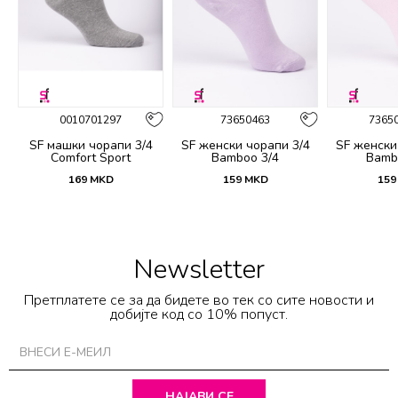
0010701297
73650463
7365
4
SF машки чорапи 3/4
SF женски чорапи 3/4
SF женски
Comfort Sport
Bamboo 3/4
Bamb
169
MKD
159
MKD
159
Newsletter
Претплатете се за да бидете во тек со сите новости и
добијте код со 10% попуст.
НАЈАВИ СЕ