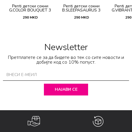
Penti детски сокни
Penti детски сокни
Penti де
G.COLOR BOUQUET 3
B.SLEEPASAURUS 3
G.VIBRAN
PACK PTK
PACK PTK
PAC
290
MKD
290
MKD
290
Newsletter
Претплатете се за да бидете во тек со сите новости и
добијте код со 10% попуст.
НАЈАВИ СЕ