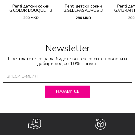
Penti детски сокни
Penti детски сокни
Penti де
G.COLOR BOUQUET 3
B.SLEEPASAURUS 3
G.VIBRAN
PACK PTK
PACK PTK
PAC
290
MKD
290
MKD
290
Newsletter
Претплатете се за да бидете во тек со сите новости и
добијте код со 10% попуст.
НАЈАВИ СЕ