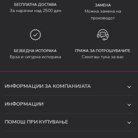
БЕСПЛАТНА ДОСТАВА
ЗАМЕНА
За нарачки над 2500 ден
Можна замена на
производот
БЕЗБЕДНА ИСПОРАКА
ГРИЖА ЗА ПОТРОШУВАЧИТЕ
Брза и сигурна испорака
Секогаш тука за вас
ИНФОРМАЦИИ ЗА КОМПАНИЈАТА
ДЕ-ТА ДЕЈАН ДООЕЛ
ИНФОРМАЦИИ
ЗА НАС
УЛ. 34, БР. 32, ИЛИНДЕН,
ПОМОШ ПРИ КУПУВАЊЕ
СКОПЈЕ, МАКЕДОНИЈА
ПРОДАВНИЦИ
УСЛОВИ ЗА КОРИСТЕЊЕ И ПРОДАЖБА
ТЕЛЕФОН:
СОРАБОТКИ