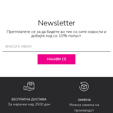
Newsletter
Претплатете се за да бидете во тек со сите новости и
добијте код со 10% попуст.
НАЈАВИ СЕ
БЕСПЛАТНА ДОСТАВА
ЗАМЕНА
За нарачки над 2500 ден
Можна замена на
производот