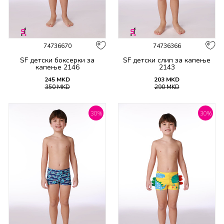
74736670
74736366
SF детски боксерки за
SF детски слип за капење
капење 2146
2143
245
MKD
203
MKD
350
MKD
290
MKD
30
%
30
%