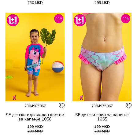
750
MKD
299
MKD
33
%
33
%
7384985067
7384975067
SF детски едноделен костим
SF детски слип за капење
за капење 1056
1055
199
MKD
199
MKD
299
MKD
299
MKD