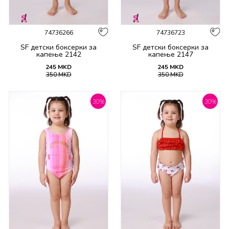
74736266
74736723
SF детски боксерки за
SF детски боксерки за
капење 2142
капење 2147
245
MKD
245
MKD
350
MKD
350
MKD
30
%
30
%