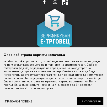
EMAIL:
ПРАВО НА ПОВЛЕКУВАЊЕ И ЗАМЕНА НА ПРОИЗВОД
НАЈЧЕСТИ ПРАШАЊА
ЦЕНИ
WEBSHOP@SARAFASHION.MK
РЕФУНДАЦИЈА НА СРЕДСТВА
КАКО ДА КУПИТЕ
БАНКАРСКА СМЕТКА:
РЕКЛАМАЦИИ
NLB BANKA 210053355310145
ДАНОЧЕН ИД:
4030999370099
ИДЕНТИФИКАЦИСКИ БРОЈ:
5335531
Оваа веб страна користи колачиња
КОД НА АКТИВНОСТ
sarafashion.mk користи тнр. „cookies“ за да им помогне на корисниците да
47.51
го прилагодат користењето на интернетот на своите потреби. Cookie е
текстуален фајл кој се доделува на хард дискот на компјутерот на
корисникот од страна на мрежниот сервер. Cookies не можат да бидат
Настојуваме да бидеме што попрецизни во описот на производите,
искористени да стартуваат програм или да пренесат вирус до компјутерот
прикажување на слики и цени, но не можеме да гарантираме дека сите
на корисникот. Тие се доделуваат единствено на корисниците и можат да
информации се комплетни и без грешка. Сите производи се дел од
бидат прочитани од страна на мрежниот сервер во доменот кој Ви ги
нашата понуда, но не се подразбира дека мора да се достапни во
секој момент.
пратил. Една од основните намени на тнр. сookies е да Ви обезбеди
погодности кои ќе Ви заштедат време.
©2026
www.sarafashion.mk
, Изработено од
NB SOFT
. Сите права
задржани.
Се согласувам
ПРИКАЖИ ПОВЕЌЕ