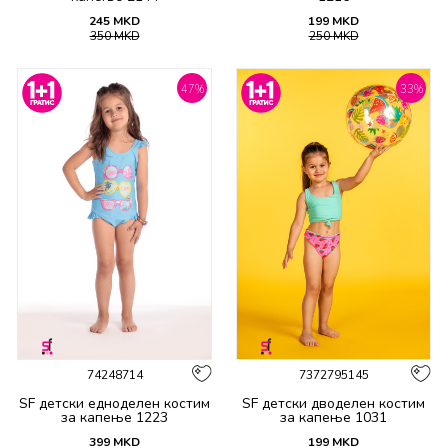
245
MKD
199
MKD
350
MKD
250
MKD
47
%
33
%
74248714
7372795145
SF детски едноделен костим
SF детски дводелен костим
за капење 1223
за капење 1031
399
MKD
199
MKD