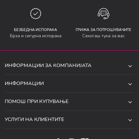
БЕЗБЕДНА ИСПОРАКА
ГРИЖА ЗА ПОТРОШУВАЧИТЕ
Брза и сигурна испорака
Секогаш тука за вас
ИНФОРМАЦИИ ЗА КОМПАНИЈАТА
ДЕ-ТА ДЕЈАН ДООЕЛ
ИНФОРМАЦИИ
ЗА НАС
УЛ. 34, БР. 32, ИЛИНДЕН,
ПОМОШ ПРИ КУПУВАЊЕ
СКОПЈЕ, МАКЕДОНИЈА
ПРОДАВНИЦИ
УСЛОВИ ЗА КОРИСТЕЊЕ И ПРОДАЖБА
ТЕЛЕФОН:
СОРАБОТКИ
УСЛУГИ НА КЛИЕНТИТЕ
070 231 608
ПОЛИТИКА ЗА ПРИВАТНОСТ
КАРИЕРА
(0)2 32 18 388
УСЛОВИ ЗА ИСПОРАКА
НАЧИН НА ПЛАЌАЊЕ
КОНТАКТ