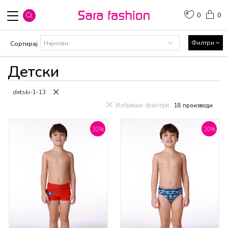
0
0
Филтри
Сортирај
Детски
detski-1-13
Избриши филтри
18
производи
30
%
30
%