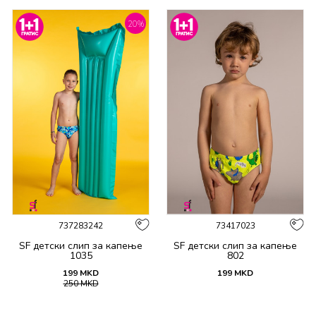
20
%
737283242
73417023
SF детски слип за капење
SF детски слип за капење
1035
802
199
MKD
199
MKD
250
MKD