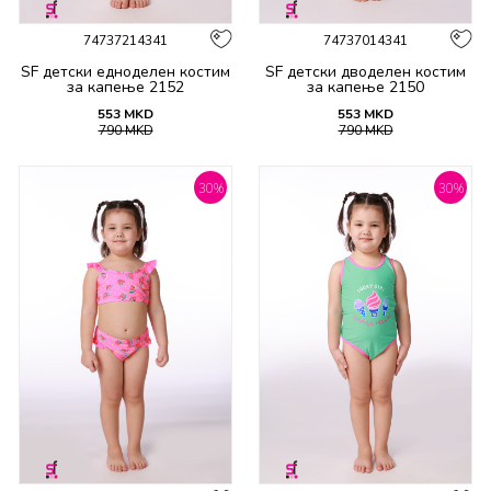
74737214341
74737014341
SF детски едноделен костим
SF детски дводелен костим
за капење 2152
за капење 2150
553
MKD
553
MKD
790
MKD
790
MKD
30
%
30
%