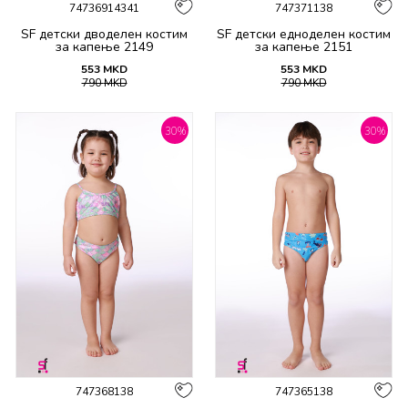
74736914341
747371138
SF детски дводелен костим
SF детски едноделен костим
за капење 2149
за капење 2151
553
MKD
553
MKD
790
MKD
790
MKD
30
%
30
%
747368138
747365138