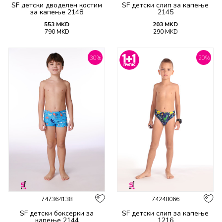
SF детски дводелен костим
SF детски слип за капење
за капење 2148
2145
553
MKD
203
MKD
790
MKD
290
MKD
30
%
20
%
747364138
74248066
SF детски боксерки за
SF детски слип за капење
капење 2144
1216