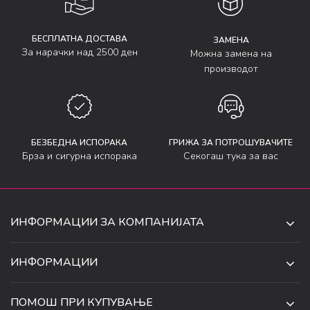
БЕСПЛАТНА ДОСТАВА
ЗАМЕНА
За нарачки над 2500 ден
Можна замена на
производот
БЕЗБЕДНА ИСПОРАКА
ГРИЖА ЗА ПОТРОШУВАЧИТЕ
Брза и сигурна испорака
Секогаш тука за вас
ИНФОРМАЦИИ ЗА КОМПАНИЈАТА
ДЕ-ТА ДЕЈАН ДООЕЛ
ИНФОРМАЦИИ
ЗА НАС
УЛ. 34, БР. 32, ИЛИНДЕН,
ПОМОШ ПРИ КУПУВАЊЕ
СКОПЈЕ, МАКЕДОНИЈА