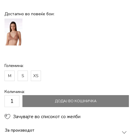
Достапно во повеќе бои:
Големина:
M
S
XS
Количина:
ДОДАЈ ВО КОШНИЧКА
Зачувајте во списокот со желби
За производот