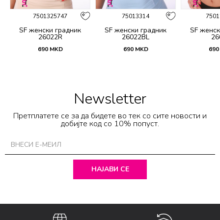
7501325747
75013314
7501
SF женски градник
SF женски градник
SF женск
26022R
26022BL
26
690
MKD
690
MKD
690
Newsletter
Претплатете се за да бидете во тек со сите новости и
добијте код со 10% попуст.
НАЈАВИ СЕ