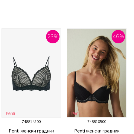
23
%
46
%
748814500
748810500
Penti женски градник
Penti женски градник