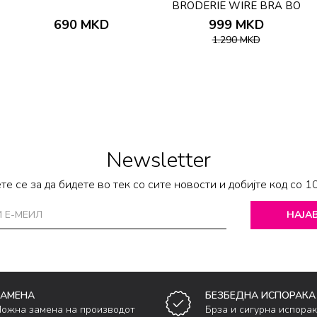
BRODERIE WIRE BRA BO
690
MKD
999
MKD
1.290
MKD
Newsletter
те се за да бидете во тек со сите новости и добијте код со 1
НАЈАВ
ЗАМЕНА
БЕЗБЕДНА ИСПОРАКА
ожна замена на производот
Брза и сигурна испора