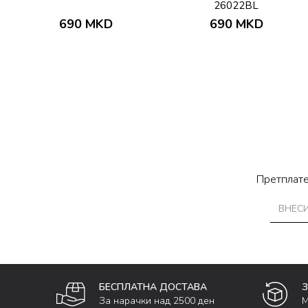
26022BL
690
MKD
690
MKD
Претплате
БЕСПЛАТНА ДОСТАВА
За нарачки над 2500 ден
М