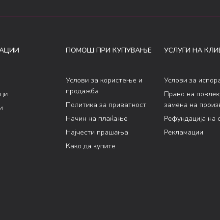
АЦИИ
ПОМОШ ПРИ КУПУВАЊЕ
УСЛУГИ НА КЛИ
Услови за користење и
Услови за испор
продажба
ци
Право на повле
Политика за приватност
замена на произ
и
Начин на плаќање
Рефундација на 
Најчести прашања
Рекламации
Како да купите