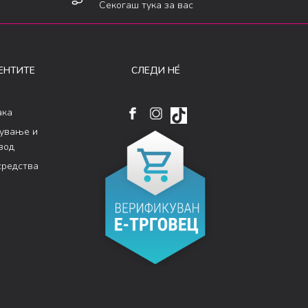
Секогаш тука за вас
ЕНТИТЕ
СЛЕДИ НÉ
ака
кување и
вод
средства