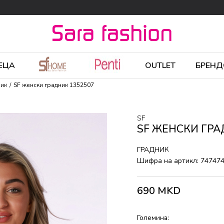
ЕЦА
OUTLET
БРЕНД
ник
SF женски градник 1352507
SF
SF ЖЕНСКИ ГРА
ГРАДНИК
Шифра на артикл:
74747
690
MKD
Големина: