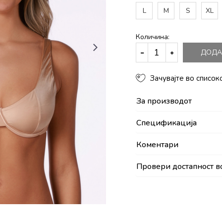
L
M
S
XL
Количина:
ДОДА
Зачувајте во список
За производот
Спецификација
Коментари
Провери достапност в