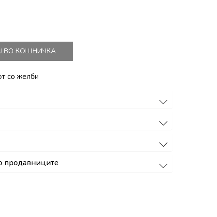
Ј ВО КОШНИЧКА
от со желби
о продавниците