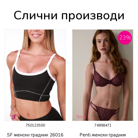
Слични производи
23
%
750123500
74898471
SF женски градник 26016
Penti женски градник