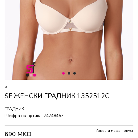
1
2
3
SF
SF ЖЕНСКИ ГРАДНИК 1352512C
ГРАДНИК
Шифра на артикл:
74748457
Извести ме за попуст
690
MKD