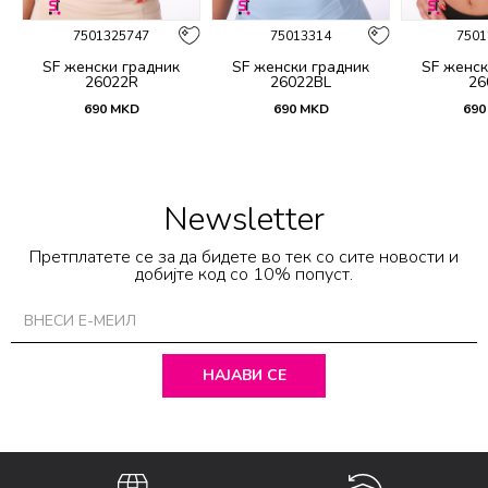
7501325747
75013314
7501
SF женски градник
SF женски градник
SF женск
26022R
26022BL
26
690
MKD
690
MKD
690
Newsletter
Претплатете се за да бидете во тек со сите новости и
добијте код со 10% попуст.
НАЈАВИ СЕ