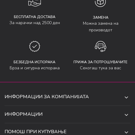
БЕСПЛАТНА ДОСТАВА
ЗАМЕНА
За нарачки над 2500 ден
Можна замена на
производот
БЕЗБЕДНА ИСПОРАКА
ГРИЖА ЗА ПОТРОШУВАЧИТЕ
Брза и сигурна испорака
Секогаш тука за вас
ИНФОРМАЦИИ ЗА КОМПАНИЈАТА
ДЕ-ТА ДЕЈАН ДООЕЛ
ИНФОРМАЦИИ
ЗА НАС
УЛ. 34, БР. 32, ИЛИНДЕН,
ПОМОШ ПРИ КУПУВАЊЕ
СКОПЈЕ, МАКЕДОНИЈА