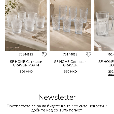
75144113
75144013
751
SF HOME Сет чаши
SF HOME Сет чаши
SF HOME
GRAVUR МАЛИ
GRAVUR
30
300
MKD
360
MKD
232
29
Newsletter
Претплатете се за да бидете во тек со сите новости и
добијте код со 10% попуст.