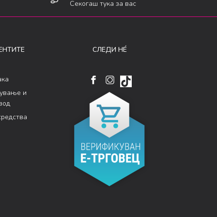
Секогаш тука за вас
ЕНТИТЕ
СЛЕДИ НÉ
ака
кување и
вод
средства