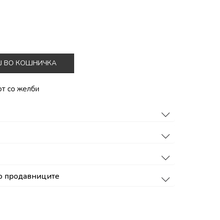
Ј ВО КОШНИЧКА
от со желби
о продавниците