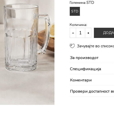
STD
Големина:
STD
Количина:
ДОДА
Зачувајте во список
За производот
Спецификација
Коментари
Провери достапност в