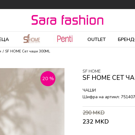
ЕЦА
OUTLET
БРЕНД
и
SF HOME Сет чаши 300ML
SF HOME
SF HOME СЕТ Ч
20
%
ЧАШИ
Шифра на артикл:
75140
290
MKD
232
MKD