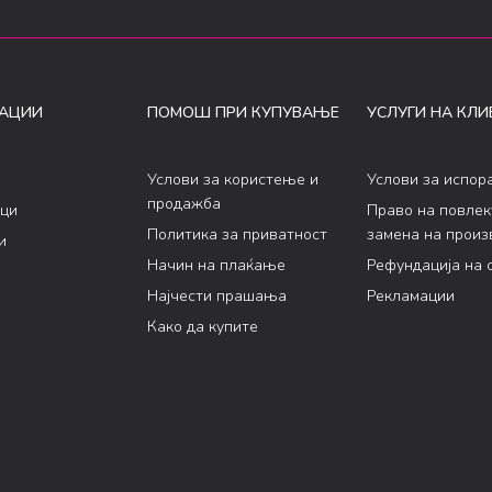
АЦИИ
ПОМОШ ПРИ КУПУВАЊЕ
УСЛУГИ НА КЛИ
Услови за користење и
Услови за испор
продажба
ци
Право на повле
Политика за приватност
замена на произ
и
Начин на плаќање
Рефундација на 
Најчести прашања
Рекламации
Како да купите