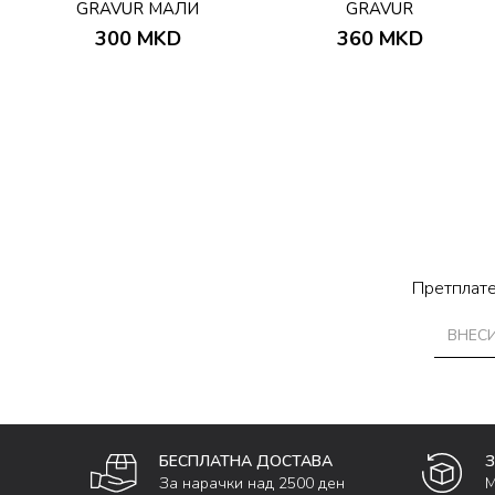
GRAVUR МАЛИ
GRAVUR
300
MKD
360
MKD
Претплате
БЕСПЛАТНА ДОСТАВА
За нарачки над 2500 ден
М