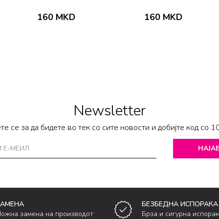
160
MKD
160
MKD
Newsletter
те се за да бидете во тек со сите новости и добијте код со 1
НАЈАВ
ЗАМЕНА
БЕЗБЕДНА ИСПОРАКА
ожна замена на производот
Брза и сигурна испора